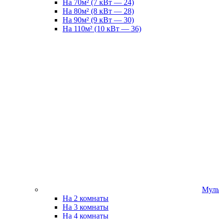
На 70м² (7 кВт — 24)
На 80м² (8 кВт — 28)
На 90м² (9 кВт — 30)
На 110м² (10 кВт — 36)
Муль
На 2 комнаты
На 3 комнаты
На 4 комнаты