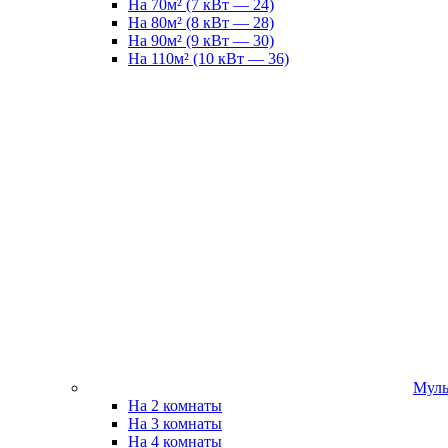
На 70м² (7 кВт — 24)
На 80м² (8 кВт — 28)
На 90м² (9 кВт — 30)
На 110м² (10 кВт — 36)
Муль
На 2 комнаты
На 3 комнаты
На 4 комнаты