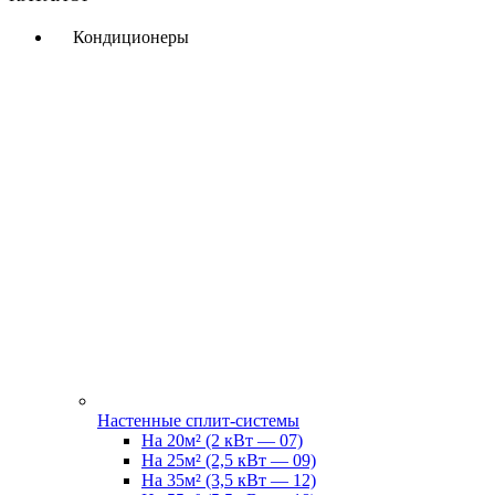
Кондиционеры
Настенные сплит-системы
На 20м² (2 кВт — 07)
На 25м² (2,5 кВт — 09)
На 35м² (3,5 кВт — 12)