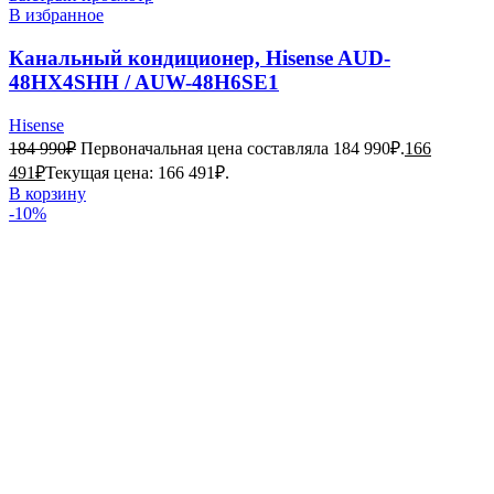
В избранное
Канальный кондиционер, Hisense AUD-
48HX4SHH / AUW-48H6SE1
Hisense
184 990
₽
Первоначальная цена составляла 184 990₽.
166
491
₽
Текущая цена: 166 491₽.
В корзину
-10%