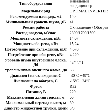
Канальный
Тип оборудования
кондиционер
Модельный ряд
OPTIMAL INVERTER
Рекомендуемая площадь, м2
140
Минимальный уровень шума, дБ
41
Режим работы
Охлаждение / Обогрев
Расход воздуха, м3/час
2300/1700/1500
Мощность охлаждения, кВт
14,07
Мощность обогрева, кВт
15,24
Потребление при охлаждении, кВт
4,670
Потребление при обогреве, кВт
4,220
Уровень шума внутреннего блока,
48/44/41
Дб
Уровень шума внешнего блока, Дб
58
Диапазон t на охлаждение, C
-30°С +49°С
Диапазон t на обогрев, C
-15°С +24°С
Фреон
R32
Питание, В
220
Максимальная длина трассы, м
65
Максимальный перепад высот, м
30
Диаметр жидкостной трубки, дюйм
3/8