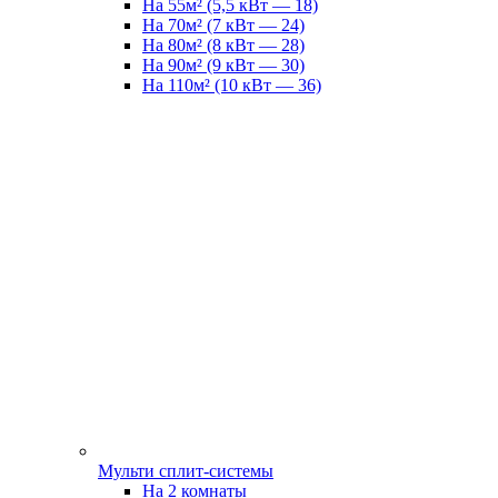
На 55м² (5,5 кВт — 18)
На 70м² (7 кВт — 24)
На 80м² (8 кВт — 28)
На 90м² (9 кВт — 30)
На 110м² (10 кВт — 36)
Мульти сплит-системы
На 2 комнаты