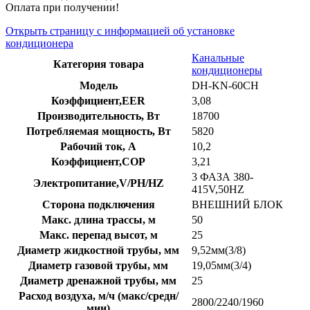
Оплата при получении!
Открыть страницу с информацией об установке
кондиционера
Канальные
Категория товара
кондиционеры
Модель
DH-KN-60CH
Коэффициент,EER
3,08
Производительность, Вт
18700
Потребляемая мощность, Вт
5820
Рабочий ток, А
10,2
Коэффициент,COP
3,21
3 ФАЗА 380-
Электропитание,V/PH/HZ
415V,50HZ
Сторона подключения
ВНЕШНИЙ БЛОК
Макс. длина трассы, м
50
Макс. перепад высот, м
25
Диаметр жидкостной трубы, мм
9,52мм(3/8)
Диаметр газовой трубы, мм
19,05мм(3/4)
Диаметр дренажной трубы, мм
25
Расход воздуха, м/ч (макс/средн/
2800/2240/1960
мин)