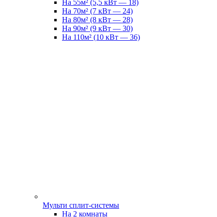
На 55м² (5,5 кВт — 18)
На 70м² (7 кВт — 24)
На 80м² (8 кВт — 28)
На 90м² (9 кВт — 30)
На 110м² (10 кВт — 36)
Мульти сплит-системы
На 2 комнаты