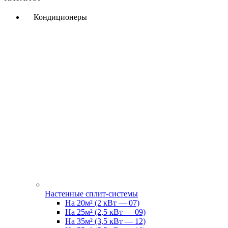
Кондиционеры
Настенные сплит-системы
На 20м² (2 кВт — 07)
На 25м² (2,5 кВт — 09)
На 35м² (3,5 кВт — 12)