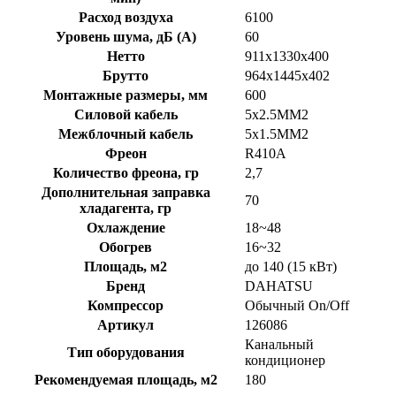
Расход воздуха
6100
Уровень шума, дБ (А)
60
Нетто
911x1330x400
Брутто
964x1445x402
Монтажные размеры, мм
600
Силовой кабель
5x2.5MM2
Межблочный кабель
5x1.5MM2
Фреон
R410A
Количество фреона, гр
2,7
Дополнительная заправка
70
хладагента, гр
Охлаждение
18~48
Обогрев
16~32
Площадь, м2
до 140 (15 кВт)
Бренд
DAHATSU
Компрессор
Обычный On/Off
Артикул
126086
Канальный
Тип оборудования
кондиционер
Рекомендуемая площадь, м2
180