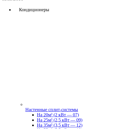
Кондиционеры
Настенные сплит-системы
На 20м² (2 кВт — 07)
На 25м² (2,5 кВт — 09)
На 35м² (3,5 кВт — 12)