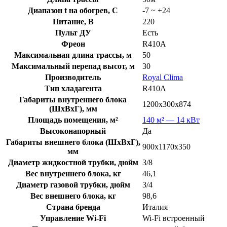
Диапазон t на обогрев, C
-7 ~ +24
Питание, В
220
Пульт ДУ
Есть
Фреон
R410A
Максимальная длина трассы, м
50
Максимальный перепад высот, м
30
Производитель
Royal Clima
Тип хладагента
R410A
Габариты внутреннего блока
1200x300x874
(ШхВхГ), мм
Площадь помещения, м²
140 м² — 14 кВт
Высоконапорный
Да
Габариты внешнего блока (ШхВхГ),
900x1170x350
мм
Диаметр жидкостной трубки, дюйм
3/8
Вес внутреннего блока, кг
46,1
Диаметр газовой трубки, дюйм
3/4
Вес внешнего блока, кг
98,6
Страна бренда
Италия
Управление Wi-Fi
Wi-Fi встроенный