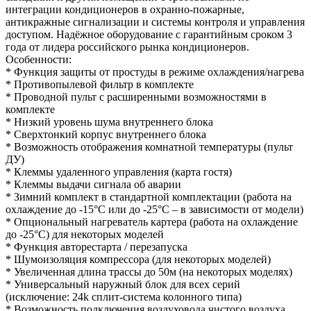
интеграции кондиционеров в охранно-пожарные,
антикражные сигнализации и системы контроля и управления
доступом. Надёжное оборудование с гарантийным сроком 3
года от лидера российского рынка кондиционеров.
Особенности:
* Функция защиты от простуды в режиме охлаждения/нагрева
* Противопылевой фильтр в комплекте
* Проводной пульт с расширенными возможностями в
комплекте
* Низкий уровень шума внутреннего блока
* Сверхтонкий корпус внутреннего блока
* Возможность отображения комнатной температуры (пульт
ДУ)
* Клеммы удаленного управления (карта гостя)
* Клеммы выдачи сигнала об аварии
* Зимний комплект в стандартной комплектации (работа на
охлаждение до -15°С или до -25°С – в зависимости от модели)
* Опциональный нагреватель картера (работа на охлаждение
до -25°С) для некоторых моделей
* Функция авторестарта / перезапуска
* Шумоизоляция компрессора (для некоторых моделей)
* Увеличенная длина трассы до 50м (на некоторых моделях)
* Универсальный наружный блок для всех серий
(исключение: 24k сплит-система колонного типа)
* Возможность подключения воздуховода чистого воздуха