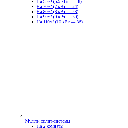
На 55м² (5,5 кВт — 18)
На 70м² (7 кВт — 24)
На 80м² (8 кВт — 28)
На 90м² (9 кВт — 30)
На 110м² (10 кВт — 36)
Мульти сплит-системы
На 2 комнаты