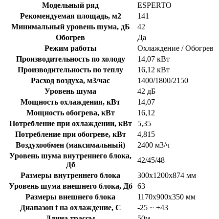
Модельный ряд
ESPERTO
Рекомендуемая площадь, м2
141
Минимальный уровень шума, дБ
42
Обогрев
Да
Режим работы
Охлаждение / Обогрев
Производительность по холоду
14,07 кВт
Производительность по теплу
16,12 кВт
Расход воздуха, м3/час
1400/1800/2150
Уровень шума
42 дБ
Мощность охлаждения, кВт
14,07
Мощность обогрева, кВт
16,12
Потребление при охлаждении, кВт
5,35
Потребление при обогреве, кВт
4,815
Воздухообмен (максимальный)
2400 м3/ч
Уровень шума внутреннего блока,
42/45/48
Дб
Размеры внутреннего блока
300x1200x874 мм
Уровень шума внешнего блока, Дб
63
Размеры внешнего блока
1170x900x350 мм
Диапазон t на охлаждение, C
-25 ~ +43
Длина трассы
50м