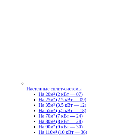
Настенные сплит-системы
На 20м² (2 кВт — 07)
На 25м² (2,5 кВт — 09)
На 35м² (3,5 кВт — 12)
На 55м² (5,5 кВт — 18)
На 70м² (7 кВт — 24)
На 80м² (8 кВт — 28)
На 90м² (9 кВт — 30)
На 110м² (10 кВт — 36)