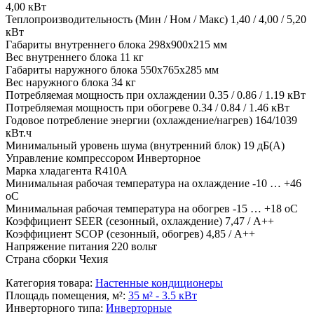
4,00 кВт
Теплопроизводительность (Мин / Ном / Макс) 1,40 / 4,00 / 5,20
кВт
Габариты внутреннего блока 298х900х215 мм
Вес внутреннего блока 11 кг
Габариты наружного блока 550х765х285 мм
Вес наружного блока 34 кг
Потребляемая мощность при охлаждении 0.35 / 0.86 / 1.19 кВт
Потребляемая мощность при обогреве 0.34 / 0.84 / 1.46 кВт
Годовое потребление энергии (охлаждение/нагрев) 164/1039
кВт.ч
Минимальный уровень шума (внутренний блок) 19 дБ(А)
Управление компрессором Инверторное
Марка хладагента R410А
Минимальная рабочая температура на охлаждение -10 … +46
оС
Минимальная рабочая температура на обогрев -15 … +18 оС
Коэффициент SЕЕR (сезонный, охлаждение) 7,47 / А++
Коэффициент SСОР (сезонный, обогрев) 4,85 / А++
Напряжение питания 220 вольт
Страна сборки Чехия
Категория товара
:
Настенные кондиционеры
Площадь помещения, м²
:
35 м² - 3.5 кВт
Инверторного типа
:
Инверторные