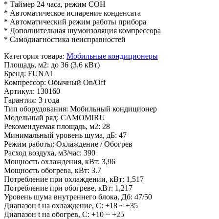
* Таймер 24 часа, режим СОН
* Автоматическое испарение конденсата
* Автоматический режим работы прибора
* Дополнительная шумоизоляция компрессора
* Самодиагностика неисправностей
Категория товара
:
Мобильные кондиционеры
Площадь, м2
:
до 36 (3,6 кВт)
Бренд
:
FUNAI
Компрессор
:
Обычный On/Off
Артикул
:
130160
Гарантия
:
3 года
Тип оборудования
:
Мобильный кондиционер
Модельный ряд
:
CAMOMIRU
Рекомендуемая площадь, м2
:
28
Минимальный уровень шума, дБ
:
47
Режим работы
:
Охлаждение / Обогрев
Расход воздуха, м3/час
:
390
Мощность охлаждения, кВт
:
3,96
Мощность обогрева, кВт
:
3.7
Потребление при охлаждении, кВт
:
1,517
Потребление при обогреве, кВт
:
1,217
Уровень шума внутреннего блока, Дб
:
47/50
Диапазон t на охлаждение, C
:
+18 ~ +35
Диапазон t на обогрев, C
:
+10 ~ +25