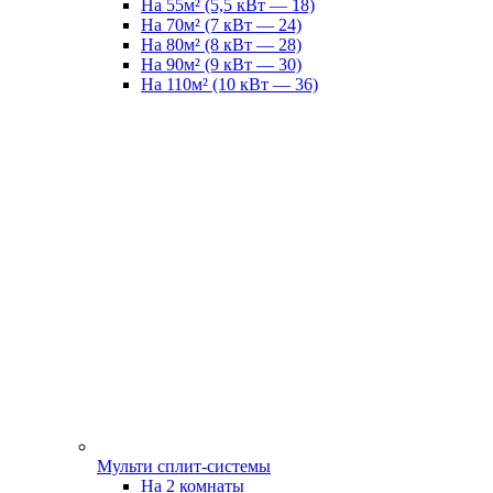
На 55м² (5,5 кВт — 18)
На 70м² (7 кВт — 24)
На 80м² (8 кВт — 28)
На 90м² (9 кВт — 30)
На 110м² (10 кВт — 36)
Мульти сплит-системы
На 2 комнаты