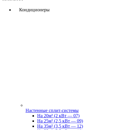
Кондиционеры
Настенные сплит-системы
На 20м² (2 кВт — 07)
На 25м² (2,5 кВт — 09)
На 35м² (3,5 кВт — 12)