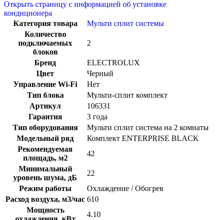
Открыть страницу с информацией об установке
кондиционера
Категория товара
Мульти сплит системы
Количество
подключаемых
2
блоков
Бренд
ELECTROLUX
Цвет
Черный
Управление Wi-Fi
Нет
Тип блока
Мульти-сплит комплект
Артикул
106331
Гарантия
3 года
Тип оборудования
Мульти сплит система на 2 комнаты
Модельный ряд
Комплект ENTERPRISE BLACK
Рекомендуемая
42
площадь, м2
Минимальный
22
уровень шума, дБ
Режим работы
Охлаждение / Обогрев
Расход воздуха, м3/час
610
Мощность
4.10
охлаждения, кВт