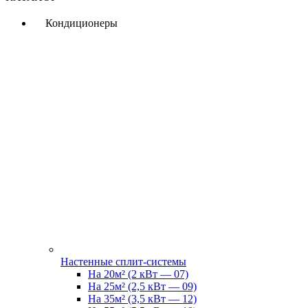
Кондиционеры
Настенные сплит-системы
На 20м² (2 кВт — 07)
На 25м² (2,5 кВт — 09)
На 35м² (3,5 кВт — 12)