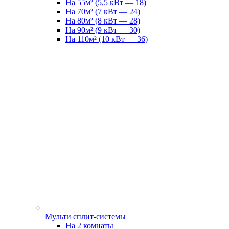
На 55м² (5,5 кВт — 18)
На 70м² (7 кВт — 24)
На 80м² (8 кВт — 28)
На 90м² (9 кВт — 30)
На 110м² (10 кВт — 36)
Мульти сплит-системы
На 2 комнаты