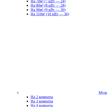
На 70м² (7 кВт — 24)
На 80м² (8 кВт — 28)
На 90м² (9 кВт — 30)
На 110м² (10 кВт — 36)
Муль
На 2 комнаты
На 3 комнаты
На 4 комнаты