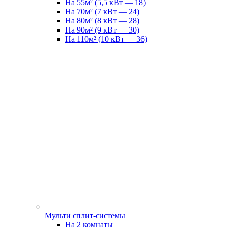
На 55м² (5,5 кВт — 18)
На 70м² (7 кВт — 24)
На 80м² (8 кВт — 28)
На 90м² (9 кВт — 30)
На 110м² (10 кВт — 36)
Мульти сплит-системы
На 2 комнаты