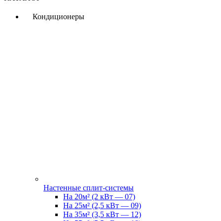
Кондиционеры
Настенные сплит-системы
На 20м² (2 кВт — 07)
На 25м² (2,5 кВт — 09)
На 35м² (3,5 кВт — 12)