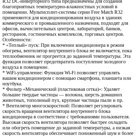
R32 DC-инверторного типа предназначены для создания
благоприятных температурно-влажностных условий в
помещении. Мультисплит-системы серии Free Match R32
применяются для кондиционирования воздуха в зданиях
коммерческого и промышленного назначения, подходят для
офисов, вычислительных центров, лабораторий, банков,
ресторанов, гостиничных комплексов, торговых центров.
Особенности:
* «Теплый» пуск: При включении кондиционера в режим
обогрева, вентилятор внутреннего блока не включается, пока
теплообменник не прогреется до заданной температуры. Эта
функция позволяет предотвратить поступление холодного
воздуха в помещение.
* WiFi-управление: Функция Wi-Fi позволяет управлять
вашим кондиционером с помощью смартфона, планшета или
ноутбука.
* Фильтр «Механический (пластиковая сетка)»: Удаляет
большие твердые частицы — волокна, шерсть домашних
животных, тополиный пух, крупные частицы пыли и пр.
* Вентилятор многоскоростной: Позволяет регулировать
скорость вращения вентилятора внутреннего блока
кондиционера в соответствии с требованиями пользователя.
Высокая скорость вентилятора позволяет быстрее охладить
или обогреть помещение до заданной температуры, а низкая
скорость вентилятора обеспечивает пониженный шум и более