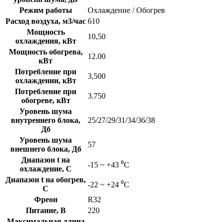
Режим работы
Охлаждение / Обогрев
Расход воздуха, м3/час
610
Мощность
10,50
охлаждения, кВт
Мощность обогрева,
12.00
кВт
Потребление при
3,500
охлаждении, кВт
Потребление при
3.750
обогреве, кВт
Уровень шума
внутреннего блока,
25/27/29/31/34/36/38
Дб
Уровень шума
57
внешнего блока, Дб
Диапазон t на
-15 ~ +43 ⁰С
охлаждение, C
Диапазон t на обогрев,
-22 ~ +24 ⁰С
C
Фреон
R32
Питание, В
220
Максимальная длина