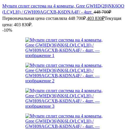
Мульти сплит система на 4 комнаты, Gree GWHD(28)NK6OO
(LC)(LH) / GWH09AGCXB-K6DNA4F/ - 4шт.
448 700
₽
Первоначальная цена составляла 448 700₽.
403 830
₽
Текущая
цена: 403 830₽.
-10%