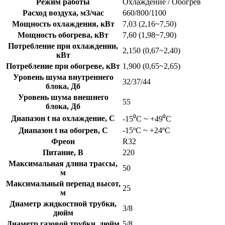
Режим работы
Охлаждение / Обогрев
Расход воздуха, м3/час
660/800/1100
Мощность охлаждения, кВт
7,03 (2,16~7,50)
Мощность обогрева, кВт
7,60 (1,98~7,90)
Потребление при охлаждении,
2,150 (0,67~2,40)
кВт
Потребление при обогреве, кВт
1,900 (0,65~2,65)
Уровень шума внутреннего
32/37/44
блока, Дб
Уровень шума внешнего
55
блока, Дб
Диапазон t на охлаждение, C
-15⁰С ~ +49⁰С
Диапазон t на обогрев, C
-15ºC ~ +24ºC
Фреон
R32
Питание, В
220
Максимальная длина трассы,
50
м
Максимальный перепад высот,
25
м
Диаметр жидкостной трубки,
3/8
дюйм
Диаметр газовой трубки, дюйм
5/8