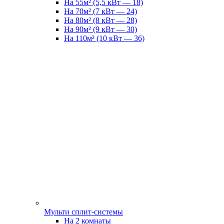
На 55м² (5,5 кВт — 18)
На 70м² (7 кВт — 24)
На 80м² (8 кВт — 28)
На 90м² (9 кВт — 30)
На 110м² (10 кВт — 36)
Мульти сплит-системы
На 2 комнаты