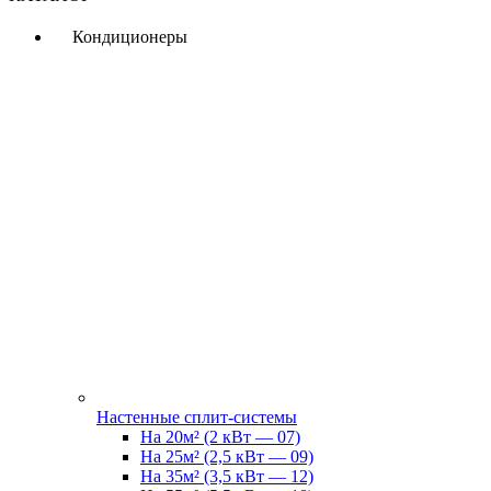
Кондиционеры
Настенные сплит-системы
На 20м² (2 кВт — 07)
На 25м² (2,5 кВт — 09)
На 35м² (3,5 кВт — 12)