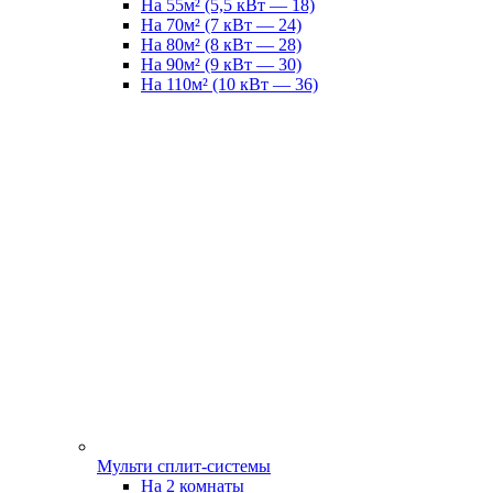
На 55м² (5,5 кВт — 18)
На 70м² (7 кВт — 24)
На 80м² (8 кВт — 28)
На 90м² (9 кВт — 30)
На 110м² (10 кВт — 36)
Мульти сплит-системы
На 2 комнаты