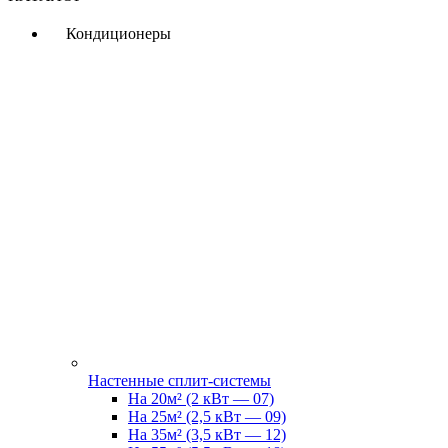
Кондиционеры
Настенные сплит-системы
На 20м² (2 кВт — 07)
На 25м² (2,5 кВт — 09)
На 35м² (3,5 кВт — 12)