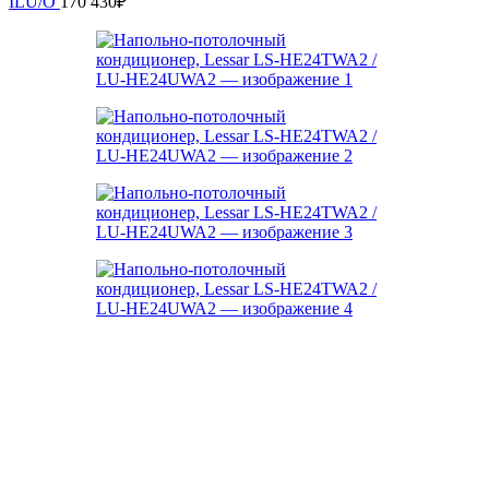
ILU/O
170 430
₽