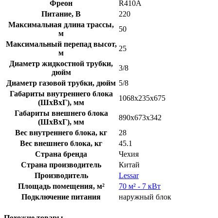
Фреон
R410A
Питание, В
220
Максимальная длина трассы,
50
м
Максимальный перепад высот,
25
м
Диаметр жидкостной трубки,
3/8
дюйм
Диаметр газовой трубки, дюйм
5/8
Габариты внутреннего блока
1068x235x675
(ШхВхГ), мм
Габариты внешнего блока
890x673x342
(ШхВхГ), мм
Вес внутреннего блока, кг
28
Вес внешнего блока, кг
45.1
Страна бренда
Чехия
Страна производитель
Китай
Производитель
Lessar
Площадь помещения, м²
70 м² - 7 кВт
Подключение питания
наружный блок
Похожие товары