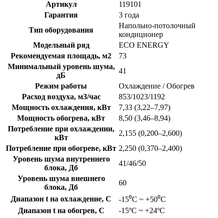
Артикул
119101
Гарантия
3 года
Напольно-потолочный
Тип оборудования
кондиционер
Модельный ряд
ECO ENERGY
Рекомендуемая площадь, м2
73
Минимальный уровень шума,
41
дБ
Режим работы
Охлаждение / Обогрев
Расход воздуха, м3/час
853/1023/1192
Мощность охлаждения, кВт
7,33 (3,22–7,97)
Мощность обогрева, кВт
8,50 (3,46–8,94)
Потребление при охлаждении,
2,155 (0,200–2,600)
кВт
Потребление при обогреве, кВт
2,250 (0,370–2,400)
Уровень шума внутреннего
41/46/50
блока, Дб
Уровень шума внешнего
60
блока, Дб
Диапазон t на охлаждение, C
-15⁰С ~ +50⁰С
Диапазон t на обогрев, C
-15ºC ~ +24ºC