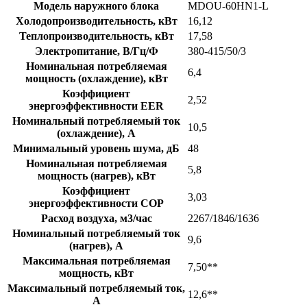
Модель наружного блока
MDOU-60HN1-L
Холодопроизводительность, кВт
16,12
Теплопроизводительность, кВт
17,58
Электропитание, В/Гц/Ф
380-415/50/3
Номинальная потребляемая
6,4
мощность (охлаждение), кВт
Коэффициент
2,52
энергоэффективности EER
Номинальный потребляемый ток
10,5
(охлаждение), А
Минимальный уровень шума, дБ
48
Номинальная потребляемая
5,8
мощность (нагрев), кВт
Коэффициент
3,03
энергоэффективности COP
Расход воздуха, м3/час
2267/1846/1636
Номинальный потребляемый ток
9,6
(нагрев), А
Максимальная потребляемая
7,50**
мощность, кВт
Максимальный потребляемый ток,
12,6**
А