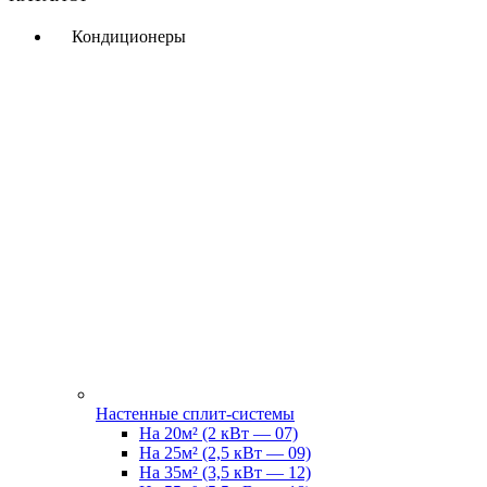
Кондиционеры
Настенные сплит-системы
На 20м² (2 кВт — 07)
На 25м² (2,5 кВт — 09)
На 35м² (3,5 кВт — 12)