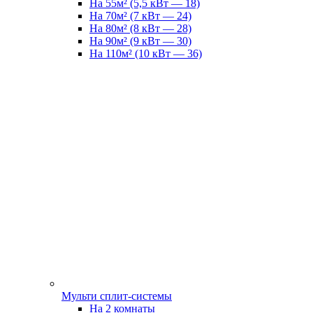
На 55м² (5,5 кВт — 18)
На 70м² (7 кВт — 24)
На 80м² (8 кВт — 28)
На 90м² (9 кВт — 30)
На 110м² (10 кВт — 36)
Мульти сплит-системы
На 2 комнаты