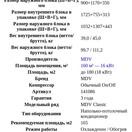
Размер наружного блока (Ш×В×Г),
900×1170×350
мм
Размер внутреннего блока в
1725×755×313
упаковке (Ш×В×Г), мм
Размер наружного блока в
1032×1307×443
упаковке (Ш×В×Г), мм
Вес внутреннего блока (нетто/
39,0 / 45,0
брутто), кг
Вес наружного блока (нетто/
99,7 / 111,2
брутто), кг
Производитель
MDV
Площадь помещения, м²
160 м² — 16 кВт
Площадь, м2
до 180 (18 кВт)
Бренд
MDV
Компрессор
Обычный On/Off
Артикул
141086
Гарантия
3 года
Модельный ряд
MDV Classic
Напольно-потолочный
Тип оборудования
кондиционер
Рекомендуемая площадь, м2
165
Режим работы
Охлаждение / Обогрев