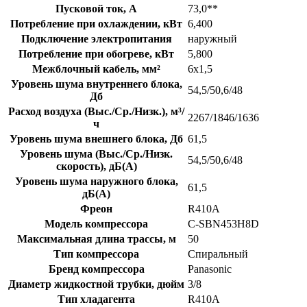
Пусковой ток, А
73,0**
Потребление при охлаждении, кВт
6,400
Подключение электропитания
наружный
Потребление при обогреве, кВт
5,800
Межблочный кабель, мм²
6х1,5
Уровень шума внутреннего блока,
54,5/50,6/48
Дб
Расход воздуха (Выс./Ср./Низк.), м³/
2267/1846/1636
ч
Уровень шума внешнего блока, Дб
61,5
Уровень шума (Выс./Ср./Низк.
54,5/50,6/48
скорость), дБ(А)
Уровень шума наружного блока,
61,5
дБ(А)
Фреон
R410A
Модель компрессора
C-SBN453H8D
Максимальная длина трассы, м
50
Тип компрессора
Спиральный
Бренд компрессора
Panasonic
Диаметр жидкостной трубки, дюйм
3/8
Тип хладагента
R410A