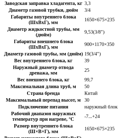
Заводская заправка хладагента, кг
3,3
Диаметр газовой трубки, дюйм
3/4
Габариты внутреннего блока
1650×675×235
(ШхВхГ), мм
Диаметр жидкостной трубы, мм
9,53(3/8")
(дюйм)
Габариты внешнего блока
900×1170×350
(ШхВхГ), мм
Диаметр газовой трубы, мм (дюйм)
19(3/4")
Вес внутреннего блока, кг
39
Наружный диаметр отвода
25
дренажа, мм
Вес внешнего блока, кг
99,7
Максимальная длина труб, м
50
Страна бренда
Китай
Максимальный перепад высот, м
30
Подключение питания
наружный блок
Рабочий диапазон наружных
-7...+24
температур при нагреве, °C
Размер внутреннего блока
1650×675×235
(Ш×В×Г), мм