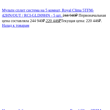
Мульти сплит система на 5 комнат, Royal Clima 5TFM-
42HN/OUT / RCI-GLD09HN - 5 шт.
244 940
₽
Первоначальная
цена составляла 244 940₽.
220 446
₽
Текущая цена: 220 446₽.
Назад к товарам