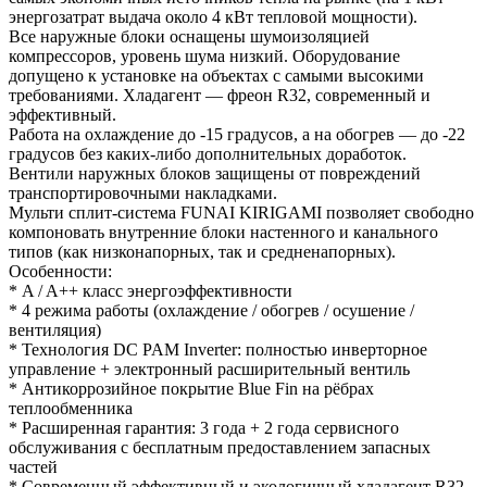
энергозатрат выдача около 4 кВт тепловой мощности).
Все наружные блоки оснащены шумоизоляцией
компрессоров, уровень шума низкий. Оборудование
допущено к установке на объектах с самыми высокими
требованиями. Хладагент — фреон R32, современный и
эффективный.
Работа на охлаждение до -15 градусов, а на обогрев — до -22
градусов без каких-либо дополнительных доработок.
Вентили наружных блоков защищены от повреждений
транспортировочными накладками.
Мульти сплит-система FUNAI KIRIGAMI позволяет свободно
компоновать внутренние блоки настенного и канального
типов (как низконапорных, так и средненапорных).
Особенности:
* A / A++ класс энергоэффективности
* 4 режима работы (охлаждение / обогрев / осушение /
вентиляция)
* Технология DC PAM Inverter: полностью инверторное
управление + электронный расширительный вентиль
* Антикоррозийное покрытие Blue Fin на рёбрах
теплообменника
* Расширенная гарантия: 3 года + 2 года сервисного
обслуживания с бесплатным предоставлением запасных
частей
* Современный эффективный и экологичный хладагент R32