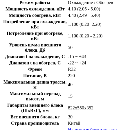
Режим работы
Охлаждение / Обогрев
Мощность охлаждения, кВт
4.10 (2.05 - 5.00)
Мощность обогрева, кВт
4.40 (2.49 - 5.40)
Потребление при охлаждении,
1.100 (0.20 -2.20)
кВт
Потребление при обогреве,
1.100 (0.20 - 2.20)
кВт
Уровень шума внешнего
50
блока, Дб
Диапазон t на охлаждение, C
-15 ~ +43
Диапазон t на обогрев, C
-22 ~ +24
Фреон
R32
Питание, В
220
Максимальная длина трассы,
40
м
Максимальный перепад
15
высот, м
Габариты внешнего блока
822x550x352
(ШхВхГ), мм
Вес внешнего блока, кг
30
Страна производитель
Китай
Наружные блоки мульти