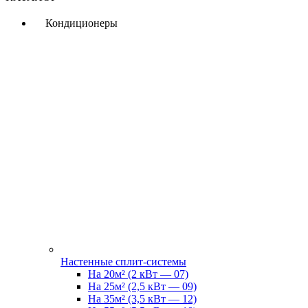
Кондиционеры
Настенные сплит-системы
На 20м² (2 кВт — 07)
На 25м² (2,5 кВт — 09)
На 35м² (3,5 кВт — 12)