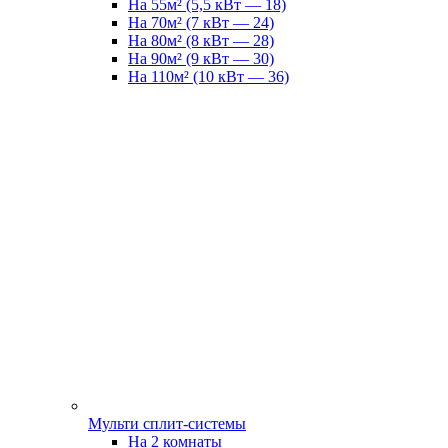
На 55м² (5,5 кВт — 18)
На 70м² (7 кВт — 24)
На 80м² (8 кВт — 28)
На 90м² (9 кВт — 30)
На 110м² (10 кВт — 36)
Мульти сплит-системы
На 2 комнаты