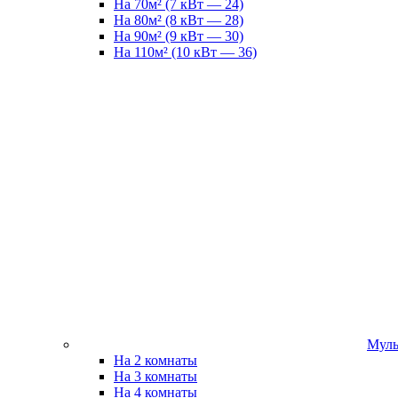
На 70м² (7 кВт — 24)
На 80м² (8 кВт — 28)
На 90м² (9 кВт — 30)
На 110м² (10 кВт — 36)
Муль
На 2 комнаты
На 3 комнаты
На 4 комнаты