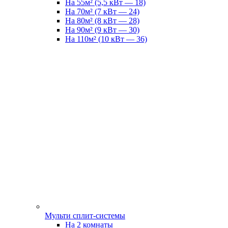
На 55м² (5,5 кВт — 18)
На 70м² (7 кВт — 24)
На 80м² (8 кВт — 28)
На 90м² (9 кВт — 30)
На 110м² (10 кВт — 36)
Мульти сплит-системы
На 2 комнаты