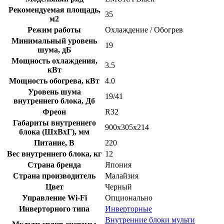
Рекомендуемая площадь,
35
м2
Режим работы
Охлаждение / Обогрев
Минимальный уровень
19
шума, дБ
Мощность охлаждения,
3.5
кВт
Мощность обогрева, кВт
4.0
Уровень шума
19/41
внутреннего блока, Дб
Фреон
R32
Габариты внутреннего
900х305х214
блока (ШхВхГ), мм
Питание, В
220
Вес внутреннего блока, кг
12
Страна бренда
Япония
Страна производитель
Малайзия
Цвет
Черный
Управление Wi-Fi
Опционально
Инверторного типа
Инверторные
Внутренние блоки мульти