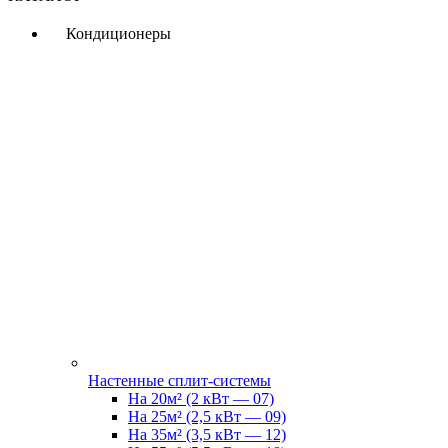
Кондиционеры
Настенные сплит-системы
На 20м² (2 кВт — 07)
На 25м² (2,5 кВт — 09)
На 35м² (3,5 кВт — 12)