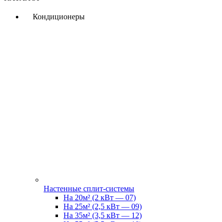
Кондиционеры
Настенные сплит-системы
На 20м² (2 кВт — 07)
На 25м² (2,5 кВт — 09)
На 35м² (3,5 кВт — 12)