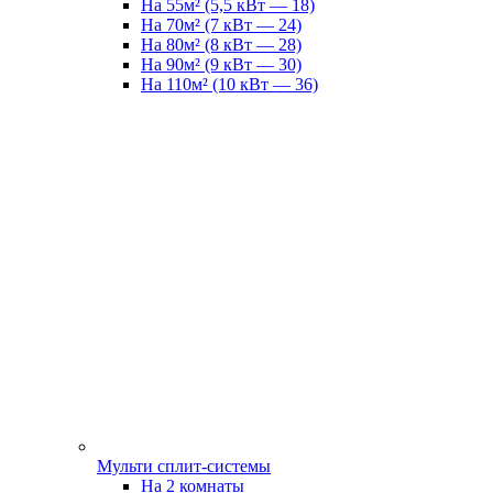
На 55м² (5,5 кВт — 18)
На 70м² (7 кВт — 24)
На 80м² (8 кВт — 28)
На 90м² (9 кВт — 30)
На 110м² (10 кВт — 36)
Мульти сплит-системы
На 2 комнаты