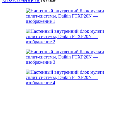
MDSAJ-09HRFN8
18 600
₽