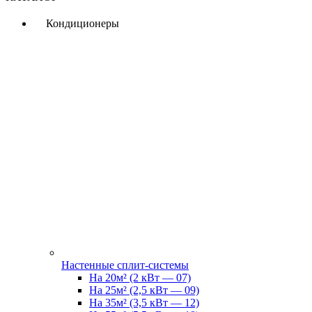
Кондиционеры
Настенные сплит-системы
На 20м² (2 кВт — 07)
На 25м² (2,5 кВт — 09)
На 35м² (3,5 кВт — 12)