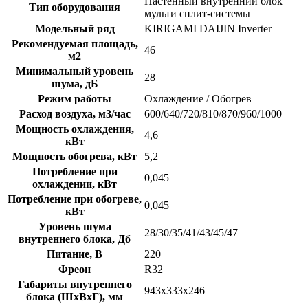
Настенный внутренний блок
Тип оборудования
мульти сплит-системы
Модельный ряд
KIRIGAMI DAIJIN Inverter
Рекомендуемая площадь,
46
м2
Минимальный уровень
28
шума, дБ
Режим работы
Охлаждение / Обогрев
Расход воздуха, м3/час
600/640/720/810/870/960/1000
Мощность охлаждения,
4,6
кВт
Мощность обогрева, кВт
5,2
Потребление при
0,045
охлаждении, кВт
Потребление при обогреве,
0,045
кВт
Уровень шума
28/30/35/41/43/45/47
внутреннего блока, Дб
Питание, В
220
Фреон
R32
Габариты внутреннего
943x333x246
блока (ШхВхГ), мм