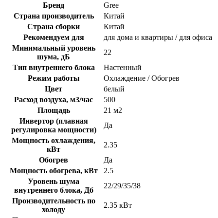
Бренд
Gree
Страна производитель
Китай
Страна сборки
Китай
Рекомендуем для
для дома и квартиры / для офиса
Минимальный уровень
22
шума, дБ
Тип внутреннего блока
Настенный
Режим работы
Охлаждение / Обогрев
Цвет
белый
Расход воздуха, м3/час
500
Площадь
21 м2
Инвертор (плавная
Да
регулировка мощности)
Мощность охлаждения,
2.35
кВт
Обогрев
Да
Мощность обогрева, кВт
2.5
Уровень шума
22/29/35/38
внутреннего блока, Дб
Производительность по
2.35 кВт
холоду