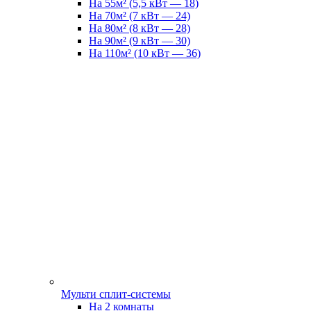
На 55м² (5,5 кВт — 18)
На 70м² (7 кВт — 24)
На 80м² (8 кВт — 28)
На 90м² (9 кВт — 30)
На 110м² (10 кВт — 36)
Мульти сплит-системы
На 2 комнаты