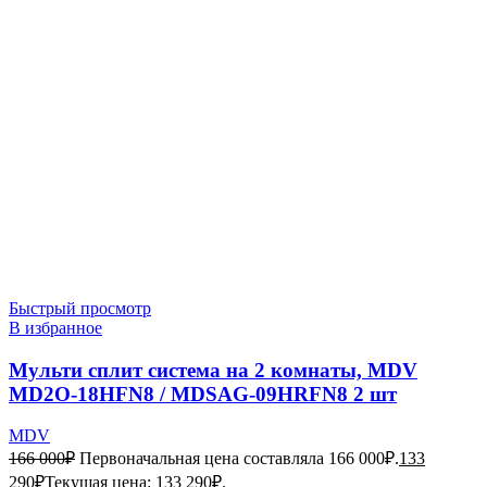
Быстрый просмотр
В избранное
Мульти сплит система на 2 комнаты, MDV
MD2O-18HFN8 / MDSAG-09HRFN8 2 шт
MDV
166 000
₽
Первоначальная цена составляла 166 000₽.
133
290
₽
Текущая цена: 133 290₽.