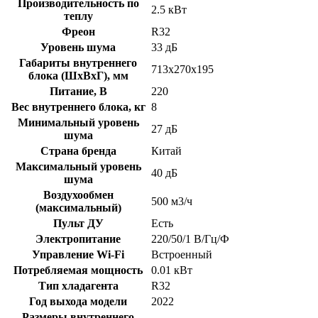
Производительность по
2.5 кВт
теплу
Фреон
R32
Уровень шума
33 дБ
Габариты внутреннего
713х270х195
блока (ШхВхГ), мм
Питание, В
220
Вес внутреннего блока, кг
8
Минимальный уровень
27 дБ
шума
Страна бренда
Китай
Максимальный уровень
40 дБ
шума
Воздухообмен
500 м3/ч
(максимальный)
Пульт ДУ
Есть
Электропитание
220/50/1 В/Гц/Ф
Управление Wi-Fi
Встроенный
Потребляемая мощность
0.01 кВт
Тип хладагента
R32
Год выхода модели
2022
Размеры внутреннего