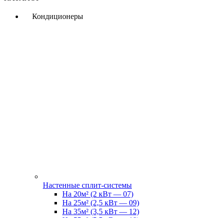
Кондиционеры
Настенные сплит-системы
На 20м² (2 кВт — 07)
На 25м² (2,5 кВт — 09)
На 35м² (3,5 кВт — 12)