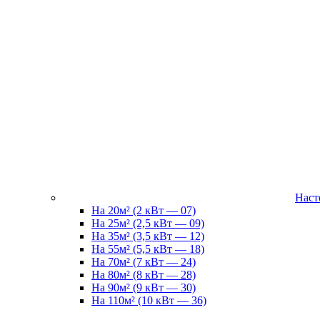
Наст
На 20м² (2 кВт — 07)
На 25м² (2,5 кВт — 09)
На 35м² (3,5 кВт — 12)
На 55м² (5,5 кВт — 18)
На 70м² (7 кВт — 24)
На 80м² (8 кВт — 28)
На 90м² (9 кВт — 30)
На 110м² (10 кВт — 36)