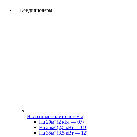
Кондиционеры
Настенные сплит-системы
На 20м² (2 кВт — 07)
На 25м² (2,5 кВт — 09)
На 35м² (3,5 кВт — 12)