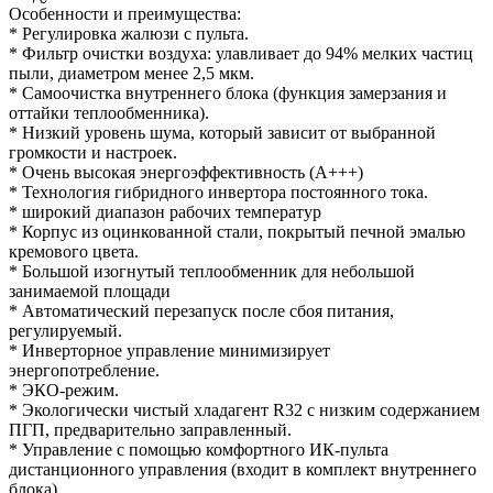
Особенности и преимущества:
* Регулировка жалюзи с пульта.
* Фильтр очистки воздуха: улавливает до 94% мелких частиц
пыли, диаметром менее 2,5 мкм.
* Самоочистка внутреннего блока (функция замерзания и
оттайки теплообменника).
* Низкий уровень шума, который зависит от выбранной
громкости и настроек.
* Очень высокая энергоэффективность (А+++)
* Технология гибридного инвертора постоянного тока.
* широкий диапазон рабочих температур
* Корпус из оцинкованной стали, покрытый печной эмалью
кремового цвета.
* Большой изогнутый теплообменник для небольшой
занимаемой площади
* Автоматический перезапуск после сбоя питания,
регулируемый.
* Инверторное управление минимизирует
энергопотребление.
* ЭКО-режим.
* Экологически чистый хладагент R32 с низким содержанием
ПГП, предварительно заправленный.
* Управление с помощью комфортного ИК-пульта
дистанционного управления (входит в комплект внутреннего
блока).