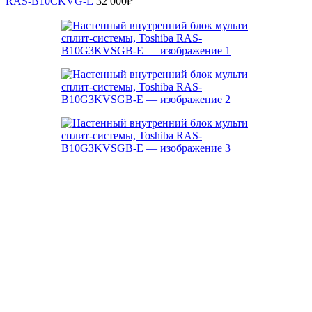
RAS-B10CKVG-E
32 000
₽