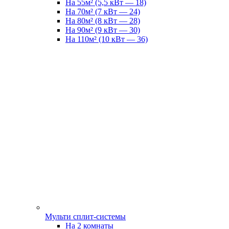
На 55м² (5,5 кВт — 18)
На 70м² (7 кВт — 24)
На 80м² (8 кВт — 28)
На 90м² (9 кВт — 30)
На 110м² (10 кВт — 36)
Мульти сплит-системы
На 2 комнаты