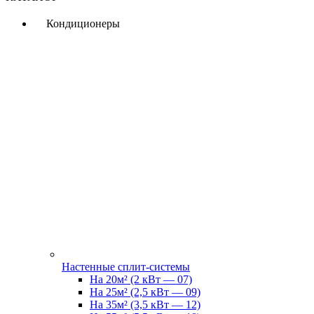
Кондиционеры
Настенные сплит-системы
На 20м² (2 кВт — 07)
На 25м² (2,5 кВт — 09)
На 35м² (3,5 кВт — 12)