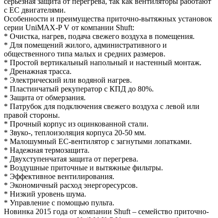
серьезная защита от перегрева, так как вентиляторы работают
с EC двигателями.
Особенности и преимущества приточно-вытяжных установок
серии UniMAX-P V от компании Shuft:
* Очистка, нагрев, подача свежего воздуха в помещения.
* Для помещений жилого, административного и
общественного типа малых и средних размеров.
* Простой вертикальный напольный и настенный монтаж.
* Дренажная трасса.
* Электрический или водяной нагрев.
* Пластинчатый рекуператор с КПД до 80%.
* Защита от обмерзания.
* Патрубок для подключения свежего воздуха с левой или
правой стороны.
* Прочный корпус из оцинкованной стали.
* Звуко-, теплоизоляция корпуса 20-50 мм.
* Малошумный ЕС-вентилятор с загнутыми лопатками.
* Надежная термозащита.
* Двухступенчатая защита от перегрева.
* Воздушные приточные и вытяжные фильтры.
* Эффективное вентилирования.
* Экономичный расход энергоресурсов.
* Низкий уровень шума.
* Управление с помощью пульта.
Новинка 2015 года от компании Shuft – семейство приточно-