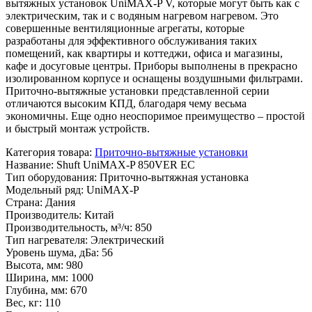
вытяжных установок UniMAX-P V, которые могут быть как с
электрическим, так и с водяным нагревом нагревом. Это
совершенные вентиляционные агрегаты, которые
разработаны для эффективного обслуживания таких
помещений, как квартиры и коттеджи, офиса и магазины,
кафе и досуговые центры. Приборы выполнены в прекрасно
изолированном корпусе и оснащены воздушными фильтрами.
Приточно-вытяжные установки представленной серии
отличаются высоким КПД, благодаря чему весьма
экономичны. Еще одно неоспоримое преимущество – простой
и быстрый монтаж устройств.
Категория товара
:
Приточно-вытяжные установки
Название
:
Shuft UniMAX-P 850VER EC
Тип оборудования
:
Приточно-вытяжная установка
Модельный ряд
:
UniMAX-P
Страна
:
Дания
Производитель
:
Китай
Производительность, м³/ч
:
850
Тип нагревателя
:
Электрический
Уровень шума, дБа
:
56
Высота, мм
:
980
Ширина, мм
:
1000
Глубина, мм
:
670
Вес, кг
:
110