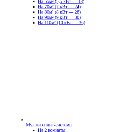
На 55м² (5,5 кВт — 18)
На 70м² (7 кВт — 24)
На 80м² (8 кВт — 28)
На 90м² (9 кВт — 30)
На 110м² (10 кВт — 36)
Мульти сплит-системы
На 2 комнаты