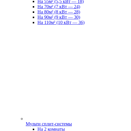
На 55м² (5,5 кВт — 18)
На 70м² (7 кВт — 24)
На 80м² (8 кВт — 28)
На 90м² (9 кВт — 30)
На 110м² (10 кВт — 36)
Мульти сплит-системы
На 2 комнаты