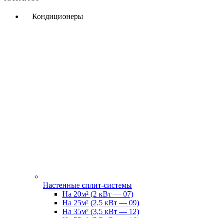
Кондиционеры
Настенные сплит-системы
На 20м² (2 кВт — 07)
На 25м² (2,5 кВт — 09)
На 35м² (3,5 кВт — 12)