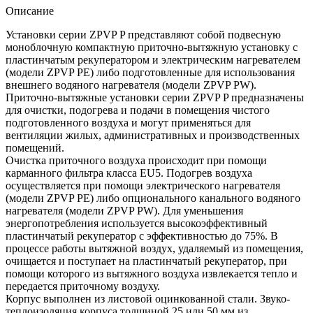
Описание
Установки серии ZPVP P представляют собой подвесную
моноблочную компактную приточно-вытяжную установку с
пластинчатым рекуператором и электрическим нагревателем
(модели ZPVP PE) либо подготовленные для использования
внешнего водяного нагревателя (модели ZPVP PW).
Приточно-вытяжные установки серии ZPVP P предназначены
для очистки, подогрева и подачи в помещения чистого
подготовленного воздуха и могут применяться для
вентиляции жилых, административных и производственных
помещений.
Очистка приточного воздуха происходит при помощи
карманного фильтра класса EU5. Подогрев воздуха
осуществляется при помощи электрического нагревателя
(модели ZPVP PE) либо опционального канального водяного
нагревателя (модели ZPVP PW). Для уменьшения
энергопотребления используется высокоэффективный
пластинчатый рекуператор с эффективностью до 75%. В
процессе работы вытяжной воздух, удаляемый из помещения,
очищается и поступает на пластинчатый рекуператор, при
помощи которого из вытяжного воздуха извлекается тепло и
передается приточному воздуху.
Корпус выполнен из листовой оцинкованной стали. Звуко-
теплоизоляция корпуса толщиной 25 или 50 мм из