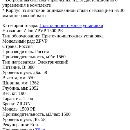
управления в комплекте
* Корпус из листовой оцинкованной стали с изоляцией из 30
мм минеральной ваты
Категория товара
:
Приточно-вытяжные установки
Название
:
Zilon ZPVP 1500 PE
Тип оборудования
:
Приточно-вытяжная установка
Модельный ряд
:
ZPVP
Страна
:
Россия
Производитель
:
Россия
Производительность, м³/ч
:
1560
Тип нагревателя
:
Электрический
Питание, В
:
380
Уровень шума, дБа
:
58
Высота, мм
:
550
Ширина, мм
:
1362
Глубина, мм
:
2052
Вес, кг
:
190
Гарантия
:
1 год
Бренд
:
ZILON
Модель
:
1500 PE
Производительность, м3/час
:
1500
Уровень шума, Дб
:
58
Рекуперация
:
Есть
Производитель
:
Zilon