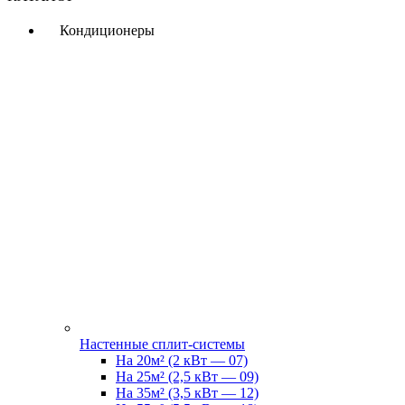
Кондиционеры
Настенные сплит-системы
На 20м² (2 кВт — 07)
На 25м² (2,5 кВт — 09)
На 35м² (3,5 кВт — 12)