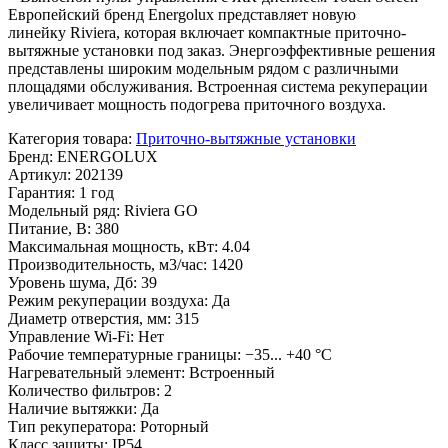
Европейский бренд Energolux представляет новую
линейку Riviera, которая включает компактные приточно-
вытяжные установки под заказ. Энергоэффективные решения
представлены широким модельным рядом с различными
площадями обслуживания. Встроенная система рекуперации
увеличивает мощность подогрева приточного воздуха.
Категория товара
:
Приточно-вытяжные установки
Бренд
:
ENERGOLUX
Артикул
:
202139
Гарантия
:
1 год
Модельный ряд
:
Riviera GO
Питание, В
:
380
Максимальная мощность, кВт
:
4.04
Производительность, м3/час
:
1420
Уровень шума, Дб
:
39
Режим рекуперации воздуха
:
Да
Диаметр отверстия, мм
:
315
Управление Wi-Fi
:
Нет
Рабочие температурные границы
:
−35... +40 °С
Нагревательный элемент
:
Встроенный
Количество фильтров
:
2
Наличие вытяжки
:
Да
Тип рекуператора
:
Роторный
Класс защиты
:
IP54