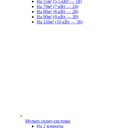
На 55м² (5,5 кВт — 18)
На 70м² (7 кВт — 24)
На 80м² (8 кВт — 28)
На 90м² (9 кВт — 30)
На 110м² (10 кВт — 36)
Мульти сплит-системы
На 2 комнаты