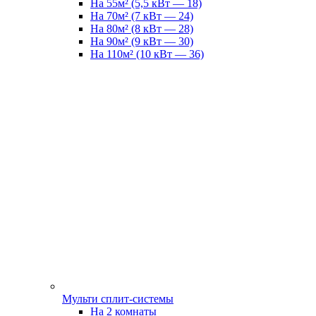
На 55м² (5,5 кВт — 18)
На 70м² (7 кВт — 24)
На 80м² (8 кВт — 28)
На 90м² (9 кВт — 30)
На 110м² (10 кВт — 36)
Мульти сплит-системы
На 2 комнаты