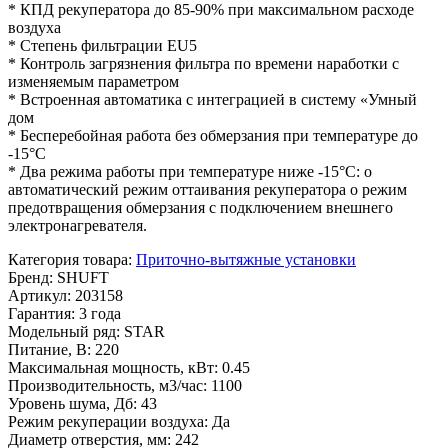
* КПД рекуператора до 85-90% при максимальном расходе
воздуха
* Степень фильтрации EU5
* Контроль загрязнения фильтра по времени наработки с
изменяемым параметром
* Встроенная автоматика с интеграцией в систему «Умный
дом
* Бесперебойная работа без обмерзания при температуре до
-15°С
* Два режима работы при температуре ниже -15°С: o
автоматический режим оттаивания рекуператора o режим
предотвращения обмерзания с подключением внешнего
электронагревателя.
Категория товара
:
Приточно-вытяжные установки
Бренд
:
SHUFT
Артикул
:
203158
Гарантия
:
3 года
Модельный ряд
:
STAR
Питание, В
:
220
Максимальная мощность, кВт
:
0.45
Производительность, м3/час
:
1100
Уровень шума, Дб
:
43
Режим рекуперации воздуха
:
Да
Диаметр отверстия, мм
:
242