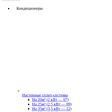
Кондиционеры
Настенные сплит-системы
На 20м² (2 кВт — 07)
На 25м² (2,5 кВт — 09)
На 35м² (3,5 кВт — 12)