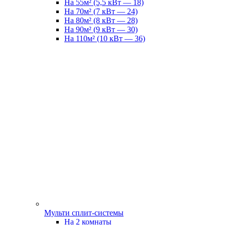
На 55м² (5,5 кВт — 18)
На 70м² (7 кВт — 24)
На 80м² (8 кВт — 28)
На 90м² (9 кВт — 30)
На 110м² (10 кВт — 36)
Мульти сплит-системы
На 2 комнаты