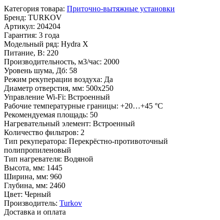
Категория товара
:
Приточно-вытяжные установки
Бренд
:
TURKOV
Артикул
:
204204
Гарантия
:
3 года
Модельный ряд
:
Hydra X
Питание, В
:
220
Производительность, м3/час
:
2000
Уровень шума, Дб
:
58
Режим рекуперации воздуха
:
Да
Диаметр отверстия, мм
:
500x250
Управление Wi-Fi
:
Встроенный
Рабочие температурные границы
:
+20…+45 °C
Рекомендуемая площадь
:
50
Нагревательный элемент
:
Встроенный
Количество фильтров
:
2
Тип рекуператора
:
Перекрёстно-противоточный
полипропиленовый
Тип нагревателя
:
Водяной
Высота, мм
:
1445
Ширина, мм
:
960
Глубина, мм
:
2460
Цвет
:
Черный
Производитель
:
Turkov
Доставка и оплата