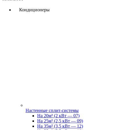
Кондиционеры
Настенные сплит-системы
На 20м² (2 кВт — 07)
На 25м² (2,5 кВт — 09)
На 35м² (3,5 кВт — 12)