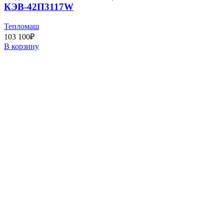
КЭВ-42П3117W
Тепломаш
103 100
₽
В корзину