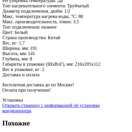
Регулировка температуры
:
Да
Тип нагревательного элемента
:
Трубчатый
Диаметр подключения, дюйм
:
1/2
Макс. температура нагрева воды, °С
:
80
Макс. производительность, л/мин
:
3,5
Тип подключения
:
нижнее
Цвет
:
Белый
Страна производства
:
Китай
Вес, кг
:
1,7
Ширина, мм
:
191
Высота, мм
:
141
Глубина, мм
:
8
Габариты в упаковке (ШxВxГ), мм
:
216х205х112
Вес в упаковке, кг
:
2
Доставка и оплата
Бесплатная доставка до по Москве!
Оплата при получении!
Установка
Открыть страницу с информацией об установке
кондиционера
Похожие