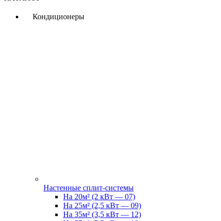
Кондиционеры
Настенные сплит-системы
На 20м² (2 кВт — 07)
На 25м² (2,5 кВт — 09)
На 35м² (3,5 кВт — 12)