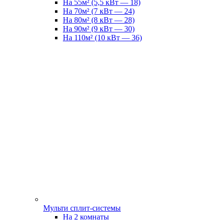
На 55м² (5,5 кВт — 18)
На 70м² (7 кВт — 24)
На 80м² (8 кВт — 28)
На 90м² (9 кВт — 30)
На 110м² (10 кВт — 36)
Мульти сплит-системы
На 2 комнаты