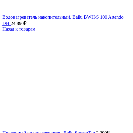
Водонагреватель накопительный, Ballu BWH/S 100 Artendo
DH
24 890
₽
Назад к товарам
Проточный водонагреватель, Ballu StreamTap
2 390
₽