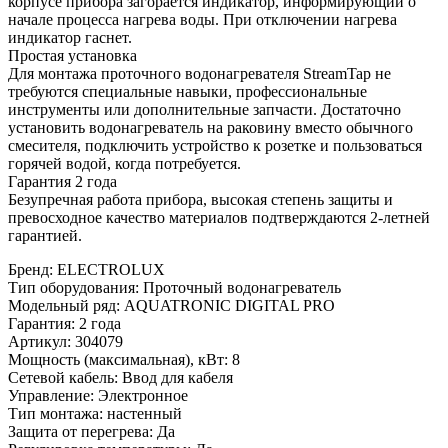
корпусе прибора загорается индикатор, информирующий о
начале процесса нагрева воды. При отключении нагрева
индикатор гаснет.
Простая установка
Для монтажа проточного водонагревателя StreamTap не
требуются специальные навыки, профессиональные
инструменты или дополнительные запчасти. Достаточно
установить водонагреватель на раковину вместо обычного
смесителя, подключить устройство к розетке и пользоваться
горячей водой, когда потребуется.
Гарантия 2 года
Безупречная работа прибора, высокая степень защиты и
превосходное качество материалов подтверждаются 2-летней
гарантией.
Бренд
:
ELECTROLUX
Тип оборудования
:
Проточный водонагреватель
Модельный ряд
:
AQUATRONIC DIGITAL PRO
Гарантия
:
2 года
Артикул
:
304079
Мощность (максимальная), кВт
:
8
Сетевой кабель
:
Ввод для кабеля
Управление
:
Электронное
Тип монтажа
:
настенный
Защита от перегрева
:
Да