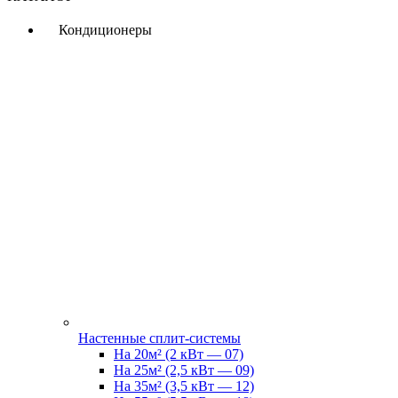
Кондиционеры
Настенные сплит-системы
На 20м² (2 кВт — 07)
На 25м² (2,5 кВт — 09)
На 35м² (3,5 кВт — 12)