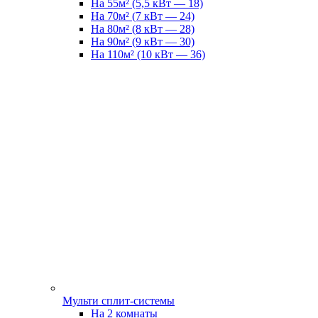
На 55м² (5,5 кВт — 18)
На 70м² (7 кВт — 24)
На 80м² (8 кВт — 28)
На 90м² (9 кВт — 30)
На 110м² (10 кВт — 36)
Мульти сплит-системы
На 2 комнаты