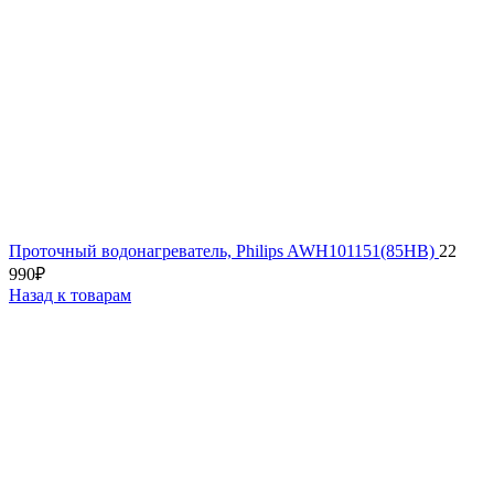
Проточный водонагреватель, Philips AWH101151(85HB)
22
990
₽
Назад к товарам