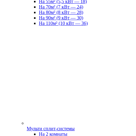
На 55м² (5,5 кВт — 18)
На 70м² (7 кВт — 24)
На 80м² (8 кВт — 28)
На 90м² (9 кВт — 30)
На 110м² (10 кВт — 36)
Мульти сплит-системы
На 2 комнаты