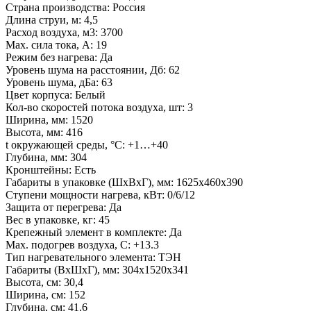
Страна производства
:
Россия
Длина струи, м
:
4,5
Расход воздуха, м3
:
3700
Max. сила тока, А
:
19
Режим без нагрева
:
Да
Уровень шума на расстоянии, Дб
:
62
Уровень шума, дБа
:
63
Цвет корпуса
:
Белый
Кол-во скоростей потока воздуха, шт
:
3
Ширина, мм
:
1520
Высота, мм
:
416
t окружающей среды, °C
:
+1…+40
Глубина, мм
:
304
Кронштейны
:
Есть
Габариты в упаковке (ШxВxГ), мм
:
1625х460х390
Ступени мощности нагрева, кВт
:
0/6/12
Защита от перегрева
:
Да
Вес в упаковке, кг
:
45
Крепежный элемент в комплекте
:
Да
Max. подогрев воздуха, C
:
+13.3
Тип нагревательного элемента
:
ТЭН
Габариты (ВхШхГ), мм
:
304х1520х341
Высота, см
:
30,4
Ширина, см
:
152
Глубина, см
:
41.6