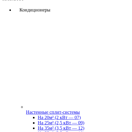
Кондиционеры
Настенные сплит-системы
На 20м² (2 кВт — 07)
На 25м² (2,5 кВт — 09)
На 35м² (3,5 кВт — 12)