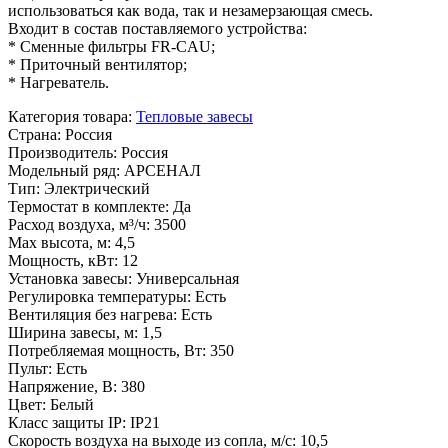
использоваться как вода, так и незамерзающая смесь.
Входит в состав поставляемого устройства:
* Сменные фильтры FR-CAU;
* Приточный вентилятор;
* Нагреватель.
Категория товара
:
Тепловые завесы
Страна
:
Россия
Производитель
:
Россия
Модельный ряд
:
АРСЕНАЛ
Тип
:
Электрический
Термостат в комплекте
:
Да
Расход воздуха, м³/ч
:
3500
Max высота, м
:
4,5
Мощность, кВт
:
12
Установка завесы
:
Универсальная
Регулировка температуры
:
Есть
Вентиляция без нагрева
:
Есть
Ширина завесы, м
:
1,5
Потребляемая мощность, Вт
:
350
Пульт
:
Есть
Напряжение, В
:
380
Цвет
:
Белый
Класс защиты IP
:
IP21
Скорость воздуха на выходе из сопла, м/с
:
10,5