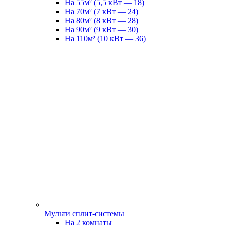
На 55м² (5,5 кВт — 18)
На 70м² (7 кВт — 24)
На 80м² (8 кВт — 28)
На 90м² (9 кВт — 30)
На 110м² (10 кВт — 36)
Мульти сплит-системы
На 2 комнаты