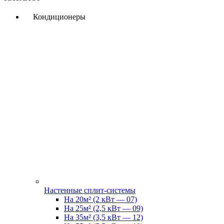
Кондиционеры
Настенные сплит-системы
На 20м² (2 кВт — 07)
На 25м² (2,5 кВт — 09)
На 35м² (3,5 кВт — 12)