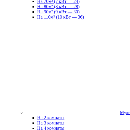
На 70м² (7 кВт — 24)
На 80м² (8 кВт — 28)
На 90м² (9 кВт — 30)
На 110м² (10 кВт — 36)
Муль
На 2 комнаты
На 3 комнаты
На 4 комнаты