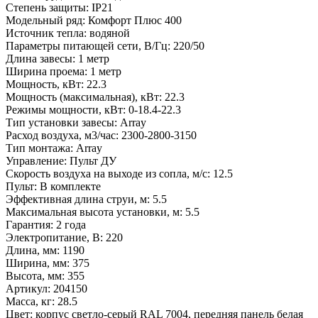
Степень защиты
:
IP21
Модельный ряд
:
Комфорт Плюс 400
Источник тепла
:
водяной
Параметры питающей сети, В/Гц
:
220/50
Длина завесы
:
1 метр
Ширина проема
:
1 метр
Мощность, кВт
:
22.3
Мощность (максимальная), кВт
:
22.3
Режимы мощности, кВт
:
0-18.4-22.3
Тип установки завесы
:
Array
Расход воздуха, м3/час
:
2300-2800-3150
Тип монтажа
:
Array
Управление
:
Пульт ДУ
Скорость воздуха на выходе из сопла, м/с
:
12.5
Пульт
:
В комплекте
Эффективная длина струи, м
:
5.5
Максимальная высота установки, м
:
5.5
Гарантия
:
2 года
Электропитание, В
:
220
Длина, мм
:
1190
Ширина, мм
:
375
Высота, мм
:
355
Артикул
:
204150
Масса, кг
:
28.5
Цвет
:
корпус светло-серый RAL 7004, передняя панель белая