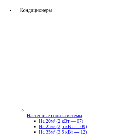
Кондиционеры
Настенные сплит-системы
На 20м² (2 кВт — 07)
На 25м² (2,5 кВт — 09)
На 35м² (3,5 кВт — 12)