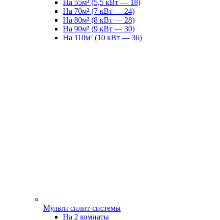
На 55м² (5,5 кВт — 18)
На 70м² (7 кВт — 24)
На 80м² (8 кВт — 28)
На 90м² (9 кВт — 30)
На 110м² (10 кВт — 36)
Мульти сплит-системы
На 2 комнаты