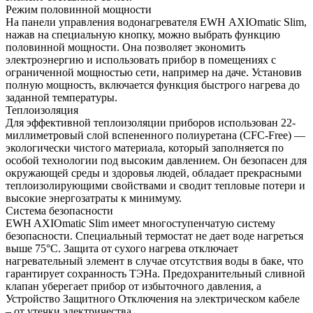
Режим половинной мощности
На панели управления водонагревателя EWH AXIOmatic Slim,
нажав на специальную кнопку, можно выбрать функцию
половинной мощности. Она позволяет экономить
электроэнергию и использовать прибор в помещениях с
ограниченной мощностью сети, например на даче. Установив
полную мощность, включается функция быстрого нагрева до
заданной температуры.
Теплоизоляция
Для эффективной теплоизоляции приборов использован 22-
миллиметровый слой вспененного полиуретана (CFC-Free) —
экологически чистого материала, который заполняется по
особой технологии под высоким давлением. Он безопасен для
окружающей среды и здоровья людей, обладает прекрасными
теплоизолирующими свойствами и сводит тепловые потери и
высокие энергозатраты к минимуму.
Система безопасности
EWH AXIOmatic Slim имеет многоступенчатую систему
безопасности. Специальный термостат не дает воде нагреться
выше 75°C. Защита от сухого нагрева отключает
нагревательный элемент в случае отсутствия воды в баке, что
гарантирует сохранность ТЭНа. Предохранительный сливной
клапан уберегает прибор от избыточного давления, а
Устройство Защитного Отключения на электрическом кабеле
– от утечки электричества.