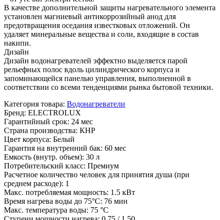
В качестве дополнительной защиты нагревательного элемента
установлен магниевый антикоррозийный анод для
предотвращения оседания известковых отложений. Он
удаляет минеральные вещества и соли, входящие в состав
накипи.
Дизайн
Дизайн водонагревателей эффектно выделяется парой
рельефных полос вдоль цилиндрического корпуса и
запоминающейся панелью управления, выполненной в
соответствии со всеми тенденциями рынка бытовой техники.
Категория товара
:
Водонагреватели
Бренд
:
ELECTROLUX
Гарантийный срок
:
24 мес
Страна производства
:
КНР
Цвет корпуса
:
Белый
Гарантия на внутренний бак
:
60 мес
Емкость (внутр. объем)
:
30 л
Потребительский класс
:
Премиум
Расчетное количество человек для принятия душа (при
среднем расходе)
:
1
Макс. потребляемая мощность
:
1.5 кВт
Время нагрева воды до 75°С
:
76 мин
Макс. температура воды
:
75 °С
Ступени мощности нагрева
:
0,75 / 1,50