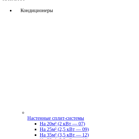
Кондиционеры
Настенные сплит-системы
На 20м² (2 кВт — 07)
На 25м² (2,5 кВт — 09)
На 35м² (3,5 кВт — 12)