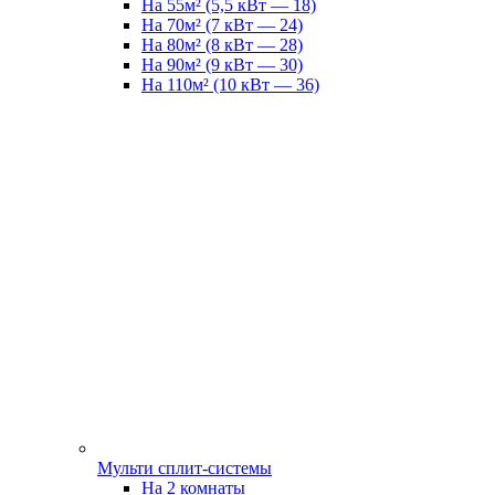
На 55м² (5,5 кВт — 18)
На 70м² (7 кВт — 24)
На 80м² (8 кВт — 28)
На 90м² (9 кВт — 30)
На 110м² (10 кВт — 36)
Мульти сплит-системы
На 2 комнаты