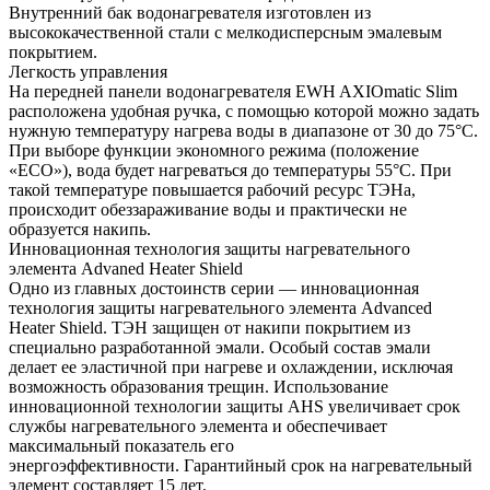
Внутренний бак водонагревателя изготовлен из
высококачественной стали с мелкодисперсным эмалевым
покрытием.
Легкость управления
На передней панели водонагревателя EWH AXIOmatic Slim
расположена удобная ручка, с помощью которой можно задать
нужную температуру нагрева воды в диапазоне от 30 до 75°С.
При выборе функции экономного режима (положение
«ЕCO»), вода будет нагреваться до температуры 55°С. При
такой температуре повышается рабочий ресурс ТЭНа,
происходит обеззараживание воды и практически не
образуется накипь.
Инновационная технология защиты нагревательного
элемента Advaned Heater Shield
Одно из главных достоинств серии — инновационная
технология защиты нагревательного элемента Advanced
Heater Shield. ТЭН защищен от накипи покрытием из
специально разработанной эмали. Особый состав эмали
делает ее эластичной при нагреве и охлаждении, исключая
возможность образования трещин. Использование
инновационной технологии защиты AHS увеличивает срок
службы нагревательного элемента и обеспечивает
максимальный показатель его
энергоэффективности. Гарантийный срок на нагревательный
элемент составляет 15 лет.