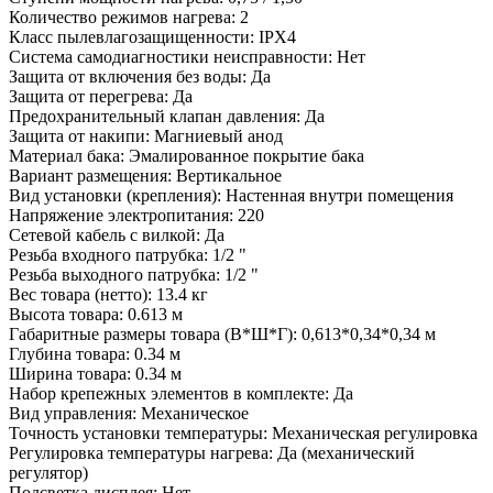
Количество режимов нагрева
:
2
Класс пылевлагозащищенности
:
IPX4
Система самодиагностики неисправности
:
Нет
Защита от включения без воды
:
Да
Защита от перегрева
:
Да
Предохранительный клапан давления
:
Да
Защита от накипи
:
Магниевый анод
Материал бака
:
Эмалированное покрытие бака
Вариант размещения
:
Вертикальное
Вид установки (крепления)
:
Настенная внутри помещения
Напряжение электропитания
:
220
Сетевой кабель с вилкой
:
Да
Резьба входного патрубка
:
1/2 "
Резьба выходного патрубка
:
1/2 "
Вес товара (нетто)
:
13.4 кг
Высота товара
:
0.613 м
Габаритные размеры товара (В*Ш*Г)
:
0,613*0,34*0,34 м
Глубина товара
:
0.34 м
Ширина товара
:
0.34 м
Набор крепежных элементов в комплекте
:
Да
Вид управления
:
Механическое
Точность установки температуры
:
Механическая регулировка
Регулировка температуры нагрева
:
Да (механический
регулятор)
Подсветка дисплея
:
Нет