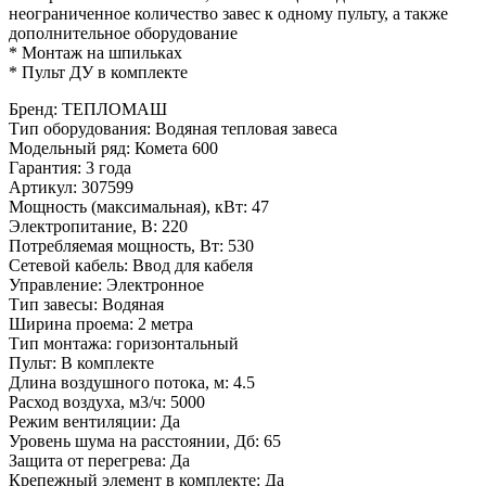
неограниченное количество завес к одному пульту, а также
дополнительное оборудование
* Монтаж на шпильках
* Пульт ДУ в комплекте
Бренд
:
ТЕПЛОМАШ
Тип оборудования
:
Водяная тепловая завеса
Модельный ряд
:
Комета 600
Гарантия
:
3 года
Артикул
:
307599
Мощность (максимальная), кВт
:
47
Электропитание, В
:
220
Потребляемая мощность, Вт
:
530
Сетевой кабель
:
Ввод для кабеля
Управление
:
Электронное
Тип завесы
:
Водяная
Ширина проема
:
2 метра
Тип монтажа
:
горизонтальный
Пульт
:
В комплекте
Длина воздушного потока, м
:
4.5
Расход воздуха, м3/ч
:
5000
Режим вентиляции
:
Да
Уровень шума на расстоянии, Дб
:
65
Защита от перегрева
:
Да
Крепежный элемент в комплекте
:
Да