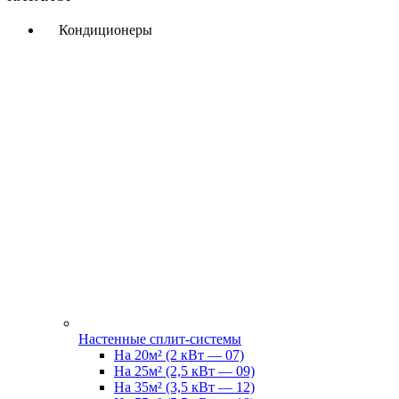
Кондиционеры
Настенные сплит-системы
На 20м² (2 кВт — 07)
На 25м² (2,5 кВт — 09)
На 35м² (3,5 кВт — 12)