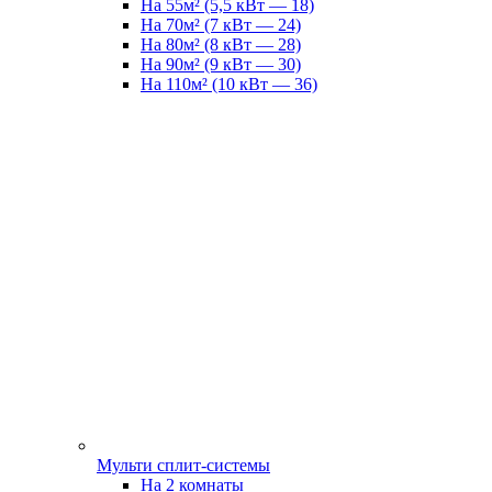
На 55м² (5,5 кВт — 18)
На 70м² (7 кВт — 24)
На 80м² (8 кВт — 28)
На 90м² (9 кВт — 30)
На 110м² (10 кВт — 36)
Мульти сплит-системы
На 2 комнаты