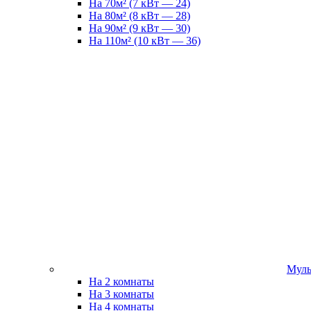
На 70м² (7 кВт — 24)
На 80м² (8 кВт — 28)
На 90м² (9 кВт — 30)
На 110м² (10 кВт — 36)
Муль
На 2 комнаты
На 3 комнаты
На 4 комнаты