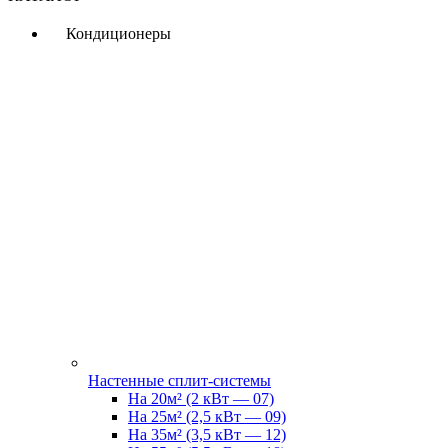
Кондиционеры
Настенные сплит-системы
На 20м² (2 кВт — 07)
На 25м² (2,5 кВт — 09)
На 35м² (3,5 кВт — 12)