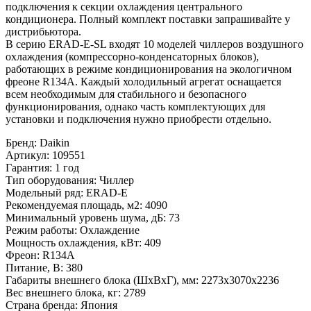
подключения к секции охлаждения центрального
кондиционера. Полный комплект поставки запрашивайте у
дистрибьютора.
В серию ERAD-E-SL входят 10 моделей чиллеров воздушного
охлаждения (компрессорно-конденсаторных блоков),
работающих в режиме кондиционирования на экологичном
фреоне R134A. Каждый холодильный агрегат оснащается
всем необходимым для стабильного и безопасного
функционирования, однако часть комплектующих для
установки и подключения нужно приобрести отдельно.
Бренд
:
Daikin
Артикул
:
109551
Гарантия
:
1 год
Тип оборудования
:
Чиллер
Модельный ряд
:
ERAD-E
Рекомендуемая площадь, м2
:
4090
Минимальный уровень шума, дБ
:
73
Режим работы
:
Охлаждение
Мощность охлаждения, кВт
:
409
Фреон
:
R134A
Питание, В
:
380
Габариты внешнего блока (ШхВхГ), мм
:
2273x3070x2236
Вес внешнего блока, кг
:
2789
Страна бренда
:
Япония