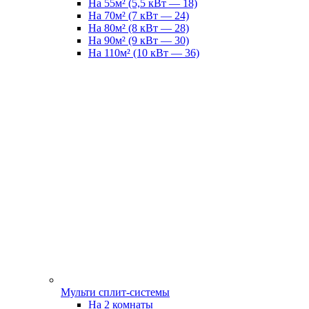
На 55м² (5,5 кВт — 18)
На 70м² (7 кВт — 24)
На 80м² (8 кВт — 28)
На 90м² (9 кВт — 30)
На 110м² (10 кВт — 36)
Мульти сплит-системы
На 2 комнаты