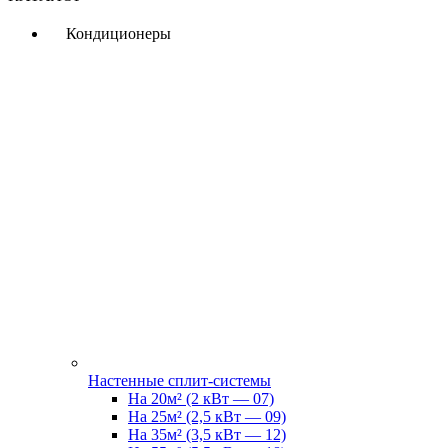
Кондиционеры
Настенные сплит-системы
На 20м² (2 кВт — 07)
На 25м² (2,5 кВт — 09)
На 35м² (3,5 кВт — 12)