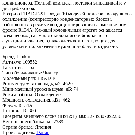
кондиционера. Полный комплект поставки запрашивайте у
дистрибьютора.
В серию ERAD-E-SL входят 10 моделей чиллеров воздушного
охлаждения (компрессорно-конденсаторных блоков),
работающих в режиме кондиционирования на экологичном
фреоне R134A. Каждый холодильный агрегат оснащается
всем необходимым для стабильного и безопасного
функционирования, однако часть комплектующих для
установки и подключения нужно приобрести отдельно.
Бренд
:
Daikin
Артикул
:
109552
Гарантия
:
1 год
Тип оборудования
:
Чиллер
Модельный ряд
:
ERAD-E
Рекомендуемая площадь, м2
:
4620
Минимальный уровень шума, дБ
:
74
Режим работы
:
Охлаждение
Мощность охлаждения, кВт
:
462
Фреон
:
R134A
Питание, В
:
380
Габариты внешнего блока (ШхВхГ), мм
:
2273x3070x2236
Вес внешнего блока, кг
:
2789
Страна бренда
:
Япония
Производитель
:
Daikin