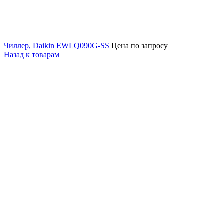
Чиллер, Daikin EWLQ090G-SS
Цена по запросу
Назад к товарам