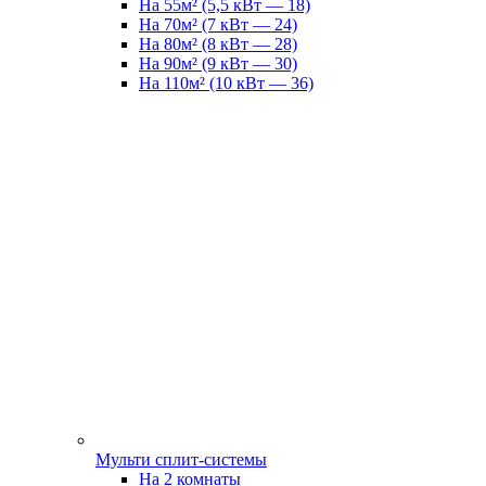
На 55м² (5,5 кВт — 18)
На 70м² (7 кВт — 24)
На 80м² (8 кВт — 28)
На 90м² (9 кВт — 30)
На 110м² (10 кВт — 36)
Мульти сплит-системы
На 2 комнаты