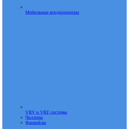
Мобильные кондиционеры
VRV и VRF системы
Чиллеры
Фанкойлы