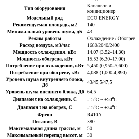
Канальный
Тип оборудования
кондиционер
Модельный ряд
ECO ENERGY
Рекомендуемая площадь, м2
140
Минимальный уровень шума, дБ
43
Режим работы
Охлаждение / Обогрев
Расход воздуха, м3/час
1680/2040/2400
Мощность охлаждения, кВт
14,07 (3,52–14,30)
Мощность обогрева, кВт
15,53 (6,30–17,00)
Потребление при охлаждении, кВт
5,450 (0,950–5,600)
Потребление при обогреве, кВт
4,088 (1,000-4,890)
Уровень шума внутреннего блока,
43/45,5/47,5
Дб
Уровень шума внешнего блока, Дб
64,5
Диапазон t на охлаждение, C
-15⁰С ~ +50⁰С
Диапазон t на обогрев, C
-15⁰С ~ +24⁰С
Фреон
R410A
Питание, В
380
Максимальная длина трассы, м
50
Максимальный перепад высот, м
30