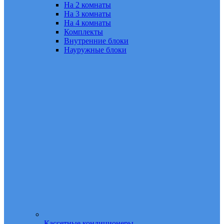
На 2 комнаты
На 3 комнаты
На 4 комнаты
Комплекты
Внутренние блоки
Науружные блоки
Кассетные кондиционеры