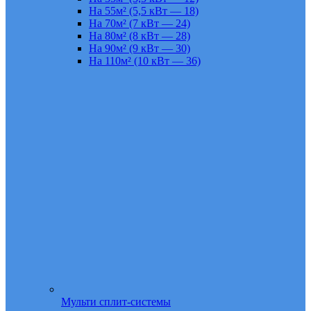
На 55м² (5,5 кВт — 18)
На 70м² (7 кВт — 24)
На 80м² (8 кВт — 28)
На 90м² (9 кВт — 30)
На 110м² (10 кВт — 36)
Мульти сплит-системы