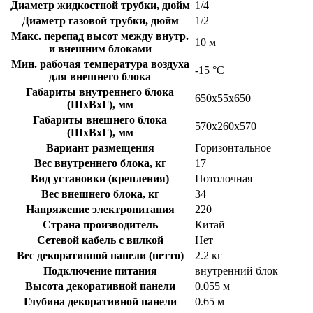
Диаметр жидкостной трубки, дюйм
1/4
Диаметр газовой трубки, дюйм
1/2
Макс. перепад высот между внутр.
10 м
и внешним блоками
Мин. рабочая температура воздуха
-15 °С
для внешнего блока
Габариты внутреннего блока
650х55х650
(ШхВхГ), мм
Габариты внешнего блока
570х260х570
(ШхВхГ), мм
Вариант размещения
Горизонтальное
Вес внутреннего блока, кг
17
Вид установки (крепления)
Потолочная
Вес внешнего блока, кг
34
Напряжение электропитания
220
Страна производитель
Китай
Сетевой кабель с вилкой
Нет
Вес декоративной панели (нетто)
2.2 кг
Подключение питания
внутренний блок
Высота декоративной панели
0.055 м
Глубина декоративной панели
0.65 м