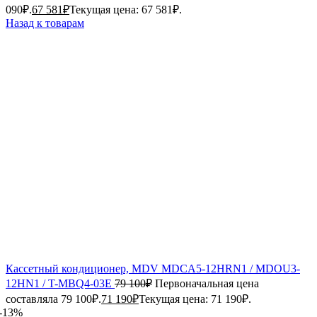
090₽.
67 581
₽
Текущая цена: 67 581₽.
Назад к товарам
Кассетный кондиционер, MDV MDCA5-12HRN1 / MDOU3-
12HN1 / T-MBQ4-03E
79 100
₽
Первоначальная цена
составляла 79 100₽.
71 190
₽
Текущая цена: 71 190₽.
-13%