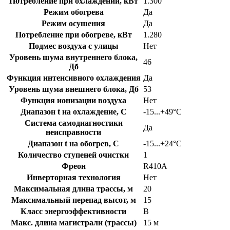
Потребление при охлаждении, кВт
1.300
Режим обогрева
Да
Режим осушения
Да
Потребление при обогреве, кВт
1.280
Подмес воздуха с улицы
Нет
Уровень шума внутреннего блока,
46
Дб
Функция интенсивного охлаждения
Да
Уровень шума внешнего блока, Дб
53
Функция ионизации воздуха
Нет
Диапазон t на охлаждение, C
-15...+49°С
Система самодиагностики
Да
неисправности
Диапазон t на обогрев, C
-15...+24°С
Количество ступеней очистки
1
Фреон
R410A
Инверторная технология
Нет
Максимальная длина трассы, м
20
Максимальный перепад высот, м
15
Класс энергоэффективности
B
Макс. длина магистрали (трассы)
15 м