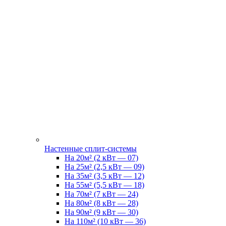
Настенные сплит-системы
На 20м² (2 кВт — 07)
На 25м² (2,5 кВт — 09)
На 35м² (3,5 кВт — 12)
На 55м² (5,5 кВт — 18)
На 70м² (7 кВт — 24)
На 80м² (8 кВт — 28)
На 90м² (9 кВт — 30)
На 110м² (10 кВт — 36)