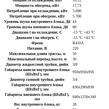
Мощность охлаждения, кВт
16.12
Мощность обогрева, кВт
17,73
Потребление при охлаждении, кВт
5.690
Потребление при обогреве, кВт
5.700
Уровень шума внутреннего блока, Дб
43
Уровень шума внешнего блока, Дб
60
Диапазон t на охлаждение, C
-15 °С +43 °С
Диапазон t на обогрев, C
-15 °С +43 °С
Фреон
R410A
Питание, В
220
Максимальная длина трассы, м
50
Максимальный перепад высот, м
30
Диаметр жидкостной трубки, дюйм
3/8
Габариты панели внутреннего блока
950x950x950
(ШхВхГ), мм
Диаметр газовой трубки, дюйм
3/4
Габариты внутреннего блока
830х290х830
(ШхВхГ), мм
Габариты внешнего блока (ШхВхГ),
940х1250х340
мм
Вес внутреннего блока, кг
28