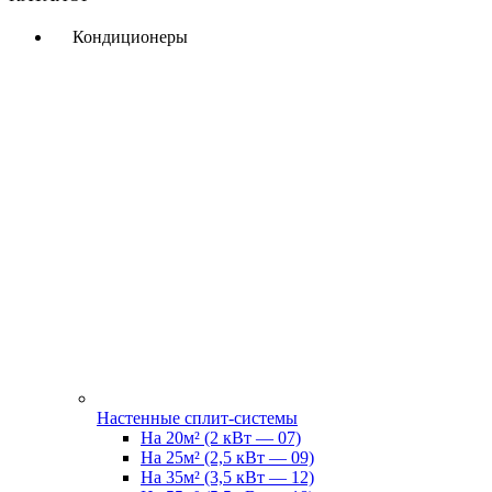
Кондиционеры
Настенные сплит-системы
На 20м² (2 кВт — 07)
На 25м² (2,5 кВт — 09)
На 35м² (3,5 кВт — 12)