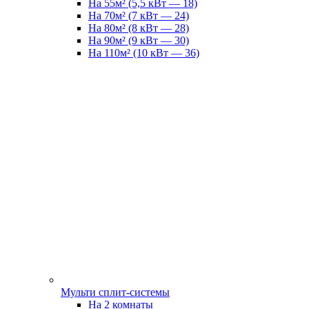
На 55м² (5,5 кВт — 18)
На 70м² (7 кВт — 24)
На 80м² (8 кВт — 28)
На 90м² (9 кВт — 30)
На 110м² (10 кВт — 36)
Мульти сплит-системы
На 2 комнаты