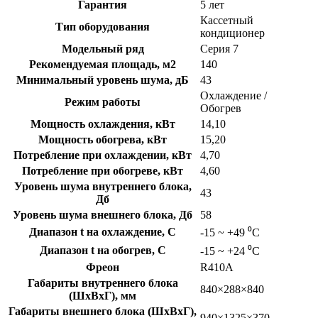
Гарантия
5 лет
Кассетный
Тип оборудования
кондиционер
Модельный ряд
Серия 7
Рекомендуемая площадь, м2
140
Минимальный уровень шума, дБ
43
Охлаждение /
Режим работы
Обогрев
Мощность охлаждения, кВт
14,10
Мощность обогрева, кВт
15,20
Потребление при охлаждении, кВт
4,70
Потребление при обогреве, кВт
4,60
Уровень шума внутреннего блока,
43
Дб
Уровень шума внешнего блока, Дб
58
Диапазон t на охлаждение, C
-15 ~ +49 ⁰С
Диапазон t на обогрев, C
-15 ~ +24 ⁰С
Фреон
R410A
Габариты внутреннего блока
840×288×840
(ШхВхГ), мм
Габариты внешнего блока (ШхВхГ),
940×1325×370