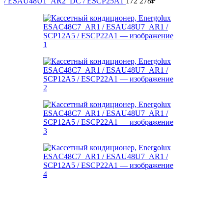
/ ESAU48U1_AR2_DC / ESCP25A1
172 278
₽