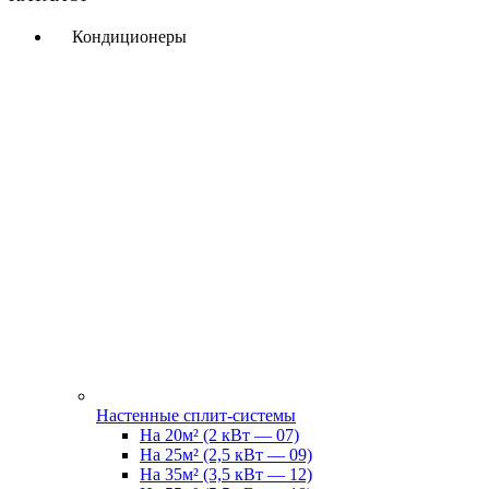
Кондиционеры
Настенные сплит-системы
На 20м² (2 кВт — 07)
На 25м² (2,5 кВт — 09)
На 35м² (3,5 кВт — 12)