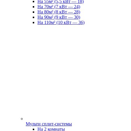
На 55м² (5,5 кВт — 18)
На 70м² (7 кВт — 24)
На 80м² (8 кВт — 28)
На 90м² (9 кВт — 30)
На 110м² (10 кВт — 36)
Мульти сплит-системы
На 2 комнаты