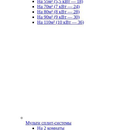
На 55м² (5,5 кВт — 18)
На 70м² (7 кВт — 24)
На 80м² (8 кВт — 28)
На 90м² (9 кВт — 30)
На 110м² (10 кВт — 36)
Мульти сплит-системы
На 2 комнаты