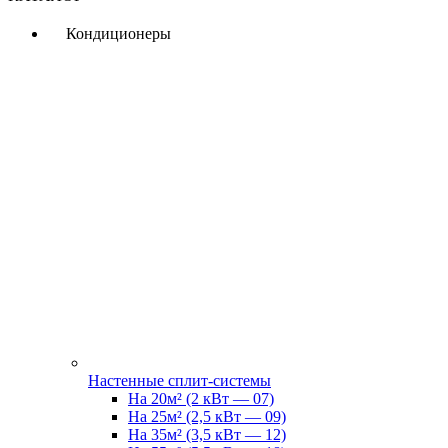
Кондиционеры
Настенные сплит-системы
На 20м² (2 кВт — 07)
На 25м² (2,5 кВт — 09)
На 35м² (3,5 кВт — 12)