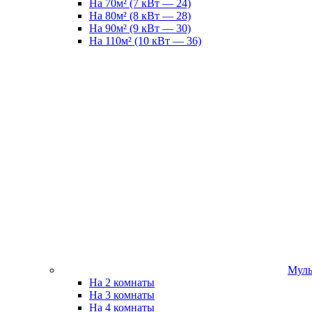
На 70м² (7 кВт — 24)
На 80м² (8 кВт — 28)
На 90м² (9 кВт — 30)
На 110м² (10 кВт — 36)
Муль
На 2 комнаты
На 3 комнаты
На 4 комнаты