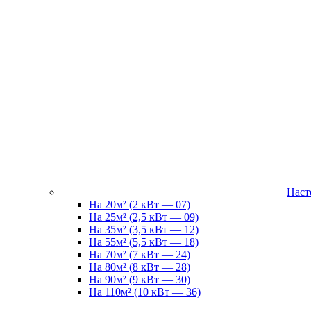
Наст
На 20м² (2 кВт — 07)
На 25м² (2,5 кВт — 09)
На 35м² (3,5 кВт — 12)
На 55м² (5,5 кВт — 18)
На 70м² (7 кВт — 24)
На 80м² (8 кВт — 28)
На 90м² (9 кВт — 30)
На 110м² (10 кВт — 36)