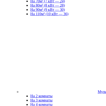
На 70м² (7 кВт — 24)
На 80м² (8 кВт — 28)
На 90м² (9 кВт — 30)
На 110м² (10 кВт — 36)
Муль
На 2 комнаты
На 3 комнаты
На 4 комнаты