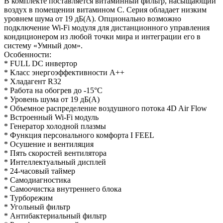
В комплекте поставляется витаминный фильтр, насыщающий
воздух в помещении витамином С. Серия обладает низким
уровнем шума от 19 дБ(А). Опционально возможно
подключение Wi-Fi модуля для дистанционного управления
кондиционером из любой точки мира и интеграции его в
систему «Умный дом».
Особенности:
* FULL DC инвертор
* Класс энергоэффективности A++
* Хладагент R32
* Работа на обогрев до -15°C
* Уровень шума от 19 дБ(А)
* Объемное распределение воздушного потока 4D Air Flow
* Встроенный Wi-Fi модуль
* Генератор холодной плазмы
* Функция персонального комфорта I FEEL
* Осушение и вентиляция
* Пять скоростей вентилятора
* Интеллектуальный дисплей
* 24-часовый таймер
* Самодиагностика
* Самоочистка внутреннего блока
* Турборежим
* Угольный фильтр
* Антибактериальный фильтр