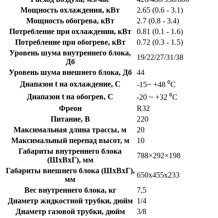
Мощность охлаждения, кВт
2.65 (0.6 - 3.1)
Мощность обогрева, кВт
2.7 (0.8 - 3.4)
Потребление при охлаждении, кВт
0.81 (0.1 - 1.6)
Потребление при обогреве, кВт
0.72 (0.3 - 1.5)
Уровень шума внутреннего блока,
19/22/27/31/38
Дб
Уровень шума внешнего блока, Дб
44
Диапазон t на охлаждение, C
-15~ +48 ⁰С
Диапазон t на обогрев, C
-20 ~ +32 ⁰С
Фреон
R32
Питание, В
220
Максимальная длина трассы, м
20
Максимальный перепад высот, м
10
Габариты внутреннего блока
788×292×198
(ШхВхГ), мм
Габариты внешнего блока (ШхВхГ),
650х455х233
мм
Вес внутреннего блока, кг
7,5
Диаметр жидкостной трубки, дюйм
1/4
Диаметр газовой трубки, дюйм
3/8