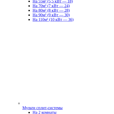
На 55м² (5,5 кВт — 18)
На 70м² (7 кВт — 24)
На 80м² (8 кВт — 28)
На 90м² (9 кВт — 30)
На 110м² (10 кВт — 36)
Мульти сплит-системы
На 2 комнаты