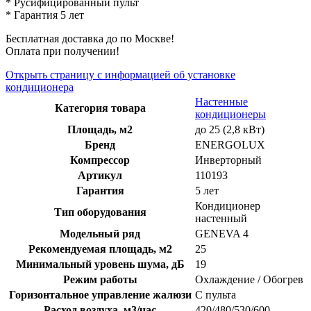
* Русифицированный пульт
* Гарантия 5 лет
Бесплатная доставка до по Москве!
Оплата при получении!
Открыть страницу с информацией об установке
кондиционера
Настенные
Категория товара
кондиционеры
Площадь, м2
до 25 (2,8 кВт)
Бренд
ENERGOLUX
Компрессор
Инверторный
Артикул
110193
Гарантия
5 лет
Кондиционер
Тип оборудования
настенный
Модельный ряд
GENEVA 4
Рекомендуемая площадь, м2
25
Минимальный уровень шума, дБ
19
Режим работы
Охлаждение / Обогрев
Горизонтальное управление жалюзи
С пульта
Расход воздуха, м3/час
420/480/530/600