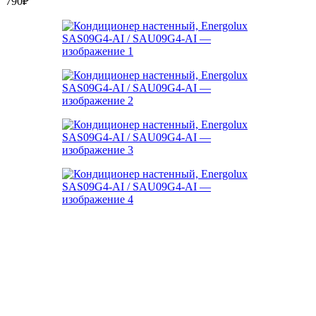
790
₽