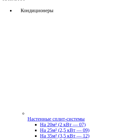
Кондиционеры
Настенные сплит-системы
На 20м² (2 кВт — 07)
На 25м² (2,5 кВт — 09)
На 35м² (3,5 кВт — 12)