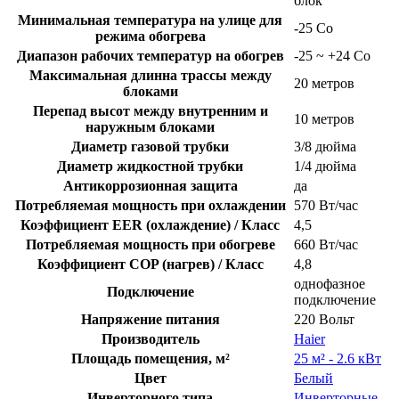
блок
Минимальная температура на улице для
-25 Co
режима обогрева
Диапазон рабочих температур на обогрев
-25 ~ +24 Co
Максимальная длинна трассы между
20 метров
блоками
Перепад высот между внутренним и
10 метров
наружным блоками
Диаметр газовой трубки
3/8 дюйма
Диаметр жидкостной трубки
1/4 дюйма
Антикоррозионная защита
да
Потребляемая мощность при охлаждении
570 Вт/час
Коэффициент EER (охлаждение) / Класс
4,5
Потребляемая мощность при обогреве
660 Вт/час
Коэффициент COP (нагрев) / Класс
4,8
однофазное
Подключение
подключение
Напряжение питания
220 Вольт
Производитель
Haier
Площадь помещения, м²
25 м² - 2.6 кВт
Цвет
Белый
Инверторного типа
Инверторные