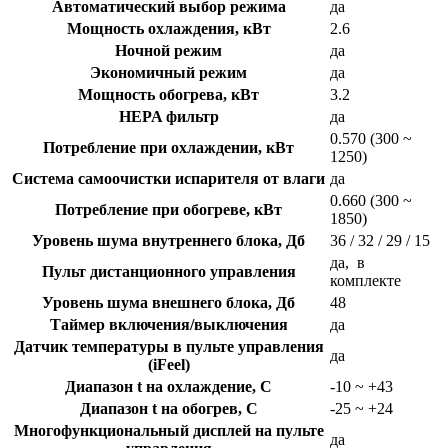
Автоматический выбор режима
да
Мощность охлаждения, кВт
2.6
Ночной режим
да
Экономичный режим
да
Мощность обогрева, кВт
3.2
HEPA фильтр
да
0.570 (300 ~
Потребление при охлаждении, кВт
1250)
Система самоочистки испарителя от влаги
да
0.660 (300 ~
Потребление при обогреве, кВт
1850)
Уровень шума внутреннего блока, Дб
36 / 32 / 29 / 15
да, в
Пульт дистанционного управления
комплекте
Уровень шума внешнего блока, Дб
48
Таймер включения/выключения
да
Датчик температуры в пульте управления
да
(iFeel)
Диапазон t на охлаждение, C
-10 ~ +43
Диапазон t на обогрев, C
-25 ~ +24
Многофункциональный дисплей на пульте
да