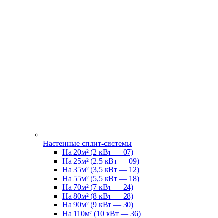
Настенные сплит-системы
На 20м² (2 кВт — 07)
На 25м² (2,5 кВт — 09)
На 35м² (3,5 кВт — 12)
На 55м² (5,5 кВт — 18)
На 70м² (7 кВт — 24)
На 80м² (8 кВт — 28)
На 90м² (9 кВт — 30)
На 110м² (10 кВт — 36)