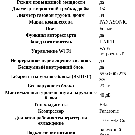
Режим повышенной мощности
да
Диаметр жидкостной трубки, дюйм
1/4
Диаметр газовой трубки, дюйм
3/8
Марка компрессора
PANASONIC
Цвет
Белый
Функция авторестарта
да
Завод изготовитель
HAIER
Wi-Fi
Управление Wi-Fi
встроенный
Непрерывное перемещение заслонок
да
Бесшумный внутренний блок
да
553x800x275
Габариты наружного блока (ВхШхГ)
мм
Вес наружного блока
29 кг
Максимальный уровень шума наружного
48 дБ
блока
Тип хладагента
R32
Компрессор
Panasonic
Диапазон рабочих температур на
-10 ~ +43 Co
охлаждение
наружный
Подключение питания