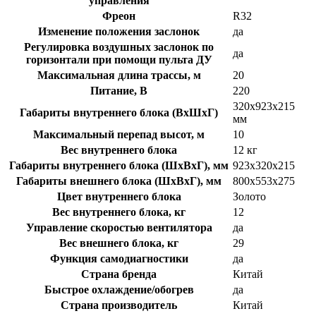
управления
Фреон
R32
Изменение положения заслонок
да
Регулировка воздушных заслонок по
да
горизонтали при помощи пульта ДУ
Максимальная длина трассы, м
20
Питание, В
220
320x923x215
Габариты внутреннего блока (ВхШхГ)
мм
Максимальный перепад высот, м
10
Вес внутреннего блока
12 кг
Габариты внутреннего блока (ШхВхГ), мм
923x320x215
Габариты внешнего блока (ШхВхГ), мм
800x553x275
Цвет внутреннего блока
Золото
Вес внутреннего блока, кг
12
Управление скоростью вентилятора
да
Вес внешнего блока, кг
29
Функция самодиагностики
да
Страна бренда
Китай
Быстрое охлаждение/обогрев
да
Страна производитель
Китай