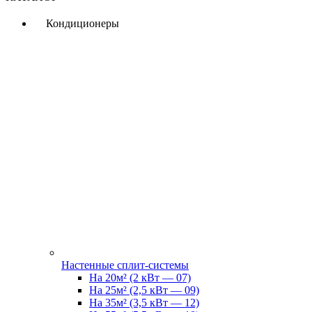
Кондиционеры
Настенные сплит-системы
На 20м² (2 кВт — 07)
На 25м² (2,5 кВт — 09)
На 35м² (3,5 кВт — 12)