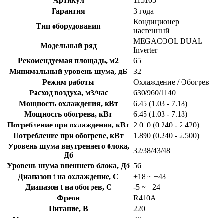
Артикул
115103
Гарантия
3 года
Кондиционер
Тип оборудования
настенный
MEGACOOL DUAL
Модельный ряд
Inverter
Рекомендуемая площадь, м2
65
Минимальный уровень шума, дБ
32
Режим работы
Охлаждение / Обогрев
Расход воздуха, м3/час
630/960/1140
Мощность охлаждения, кВт
6.45 (1.03 - 7.18)
Мощность обогрева, кВт
6.45 (1.03 - 7.18)
Потребление при охлаждении, кВт
2.010 (0.240 - 2.420)
Потребление при обогреве, кВт
1.890 (0.240 - 2.500)
Уровень шума внутреннего блока,
32/38/43/48
Дб
Уровень шума внешнего блока, Дб
56
Диапазон t на охлаждение, C
+18 ~ +48
Диапазон t на обогрев, C
-5 ~ +24
Фреон
R410A
Питание, В
220