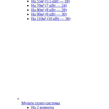
На 55м² (5,5 кВт — 18)
На 70м² (7 кВт — 24)
На 80м² (8 кВт — 28)
На 90м² (9 кВт — 30)
На 110м² (10 кВт — 36)
Мульти сплит-системы
На 2 комнаты