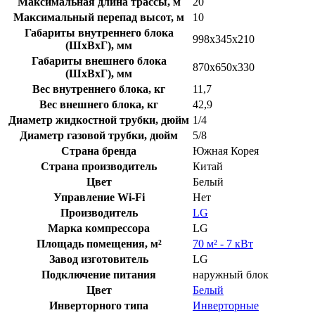
Максимальная длина трассы, м
20
Максимальный перепад высот, м
10
Габариты внутреннего блока
998x345x210
(ШхВхГ), мм
Габариты внешнего блока
870x650x330
(ШхВхГ), мм
Вес внутреннего блока, кг
11,7
Вес внешнего блока, кг
42,9
Диаметр жидкостной трубки, дюйм
1/4
Диаметр газовой трубки, дюйм
5/8
Страна бренда
Южная Корея
Страна производитель
Китай
Цвет
Белый
Управление Wi-Fi
Нет
Производитель
LG
Марка компрессора
LG
Площадь помещения, м²
70 м² - 7 кВт
Завод изготовитель
LG
Подключение питания
наружный блок
Цвет
Белый
Инверторного типа
Инверторные