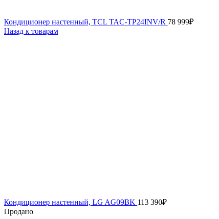
Кондиционер настенный, TCL TAC-TP24INV/R
78 999
₽
Назад к товарам
Кондиционер настенный, LG AG09BK
113 390
₽
Продано