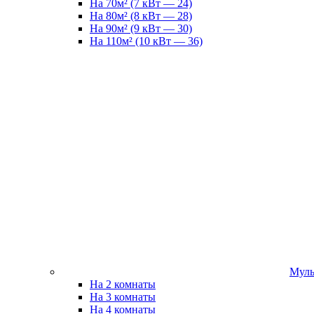
На 70м² (7 кВт — 24)
На 80м² (8 кВт — 28)
На 90м² (9 кВт — 30)
На 110м² (10 кВт — 36)
Муль
На 2 комнаты
На 3 комнаты
На 4 комнаты