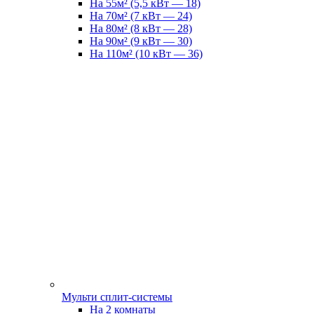
На 55м² (5,5 кВт — 18)
На 70м² (7 кВт — 24)
На 80м² (8 кВт — 28)
На 90м² (9 кВт — 30)
На 110м² (10 кВт — 36)
Мульти сплит-системы
На 2 комнаты