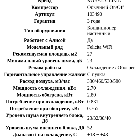
Бренд
ROYAL CLIMA
Компрессор
Обычный On/Off
Артикул
103490
Гарантия
3 года
Кондиционер
Тип оборудования
настенный
Работает с Алисой
Да
Модельный ряд
Felicita WiFi
Рекомендуемая площадь, м2
27
Минимальный уровень шума, дБ
23
Режим работы
Охлаждение / Обогрев
Горизонтальное управление жалюзи
С пульта
Расход воздуха, м3/час
330/460/530/580
Мощность охлаждения, кВт
2.70
Мощность обогрева, кВт
2.80
Потребление при охлаждении, кВт
0.831
Потребление при обогреве, кВт
0.765
Уровень шума внутреннего блока,
23/32/38/40
Дб
Уровень шума внешнего блока, Дб
52
Диапазон t на охлаждение, C
+18 ~ +43