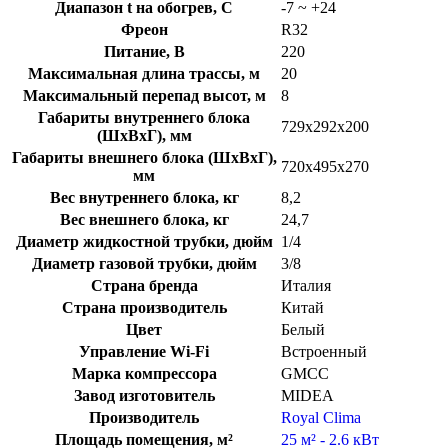
Диапазон t на обогрев, C
-7 ~ +24
Фреон
R32
Питание, В
220
Максимальная длина трассы, м
20
Максимальный перепад высот, м
8
Габариты внутреннего блока
729x292x200
(ШхВхГ), мм
Габариты внешнего блока (ШхВхГ),
720x495x270
мм
Вес внутреннего блока, кг
8,2
Вес внешнего блока, кг
24,7
Диаметр жидкостной трубки, дюйм
1/4
Диаметр газовой трубки, дюйм
3/8
Страна бренда
Италия
Страна производитель
Китай
Цвет
Белый
Управление Wi-Fi
Встроенный
Марка компрессора
GMCC
Завод изготовитель
MIDEA
Производитель
Royal Clima
Площадь помещения, м²
25 м² - 2.6 кВт