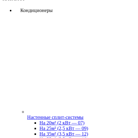
Кондиционеры
Настенные сплит-системы
На 20м² (2 кВт — 07)
На 25м² (2,5 кВт — 09)
На 35м² (3,5 кВт — 12)