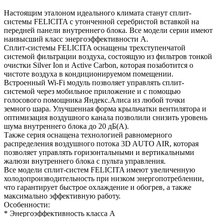
Настоящим эталоном идеального климата станут сплит-
системы FELICITA с утонченной серебристой вставкой на
передней панели внутреннего блока. Все модели серии имеют
наивысший класс энергоэффективности А.
Сплит-системы FELICITA оснащены трехступенчатой
системой фильтрации воздуха, состоящую из фильтров тонкой
очистки Silver Ion и Active Carbon, которая позаботится о
чистоте воздуха в кондиционируемом помещении.
Встроенный Wi-Fi модуль позволяет управлять сплит-
системой через мобильное приложение и с помощью
голосового помощника Яндекс.Алиса из любой точки
земного шара. Улучшенная форма крыльчатки вентилятора и
оптимизация воздушного канала позволили снизить уровень
шума внутреннего блока до 20 дБ(А).
Также серия оснащена технологией равномерного
распределения воздушного потока 3D AUTO AIR, которая
позволяет управлять горизонтальными и вертикальными
жалюзи внутреннего блока с пульта управления.
Все модели сплит-систем FELICITA имеют увеличенную
холодопроизводительность при низком энергопотреблении,
что гарантирует быстрое охлаждение и обогрев, а также
максимально эффективную работу.
Особенности:
* Энергоэффективность класса А